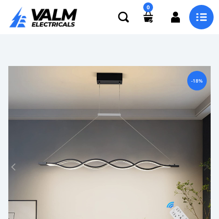
0
-18%