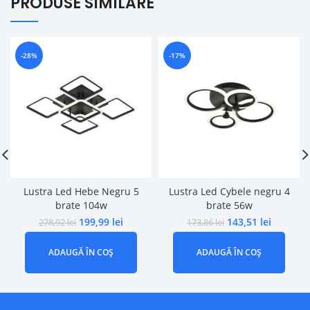
PRODUSE SIMILARE
-28%
-17%
Lustra Led Hebe Negru 5
Lustra Led Cybele negru 4
brate 104w
brate 56w
199,99
lei
143,51
lei
278,92
lei
173,86
lei
ADAUGĂ ÎN COȘ
ADAUGĂ ÎN COȘ