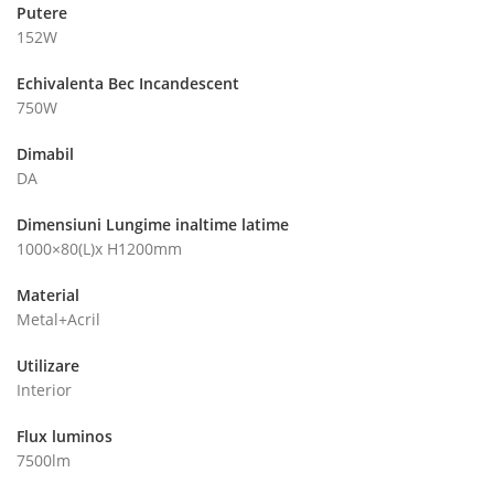
Putere
152W
Echivalenta Bec Incandescent
750W
Dimabil
DA
Dimensiuni Lungime inaltime latime
1000×80(L)x H1200mm
Material
Metal+Acril
Utilizare
Interior
Flux luminos
7500lm