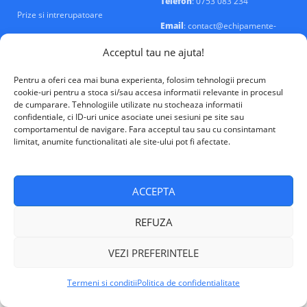
Telefon
: 0753 083 234
Prize si intrerupatoare
Email
: contact@echipamente-
electrice.ro
Sigurante si tablouri
Acceptul tau ne ajuta!
Pentru a oferi cea mai buna experienta, folosim tehnologii precum
cookie-uri pentru a stoca si/sau accesa informatii relevante in procesul
de cumparare. Tehnologiile utilizate nu stocheaza informatii
confidentiale, ci ID-uri unice asociate unei sesiuni pe site sau
VALM Electrical Solutions © 2026
comportamentul de navigare. Fara acceptul tau sau cu consintamant
limitat, anumite functionalitati ale site-ului pot fi afectate.
ACCEPTA
REFUZA
VEZI PREFERINTELE
Termeni si conditii
Politica de confidentialitate