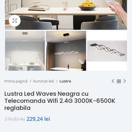
Click to enlarge
Prima pagină
Iluminat led
Lustre
Lustra Led Waves Neagra cu
Telecomanda Wifi 2.4G 3000K-6500K
reglabila
229,24
lei
278,82
lei