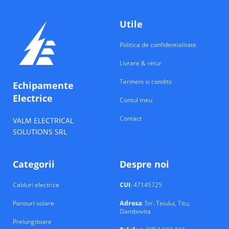
Utile
Politica de confidentialitate
Livrare & retur
Termeni si conditii
Echipamente
Electrice
Contul meu
Contact
VALM ELECTRICAL
SOLUTIONS SRL
Categorii
Despre noi
Cabluri electrice
CUI
: 47145725
Panouri solare
Adresa
: Str. Teiului, Titu,
Dambovita
Prelungitoare