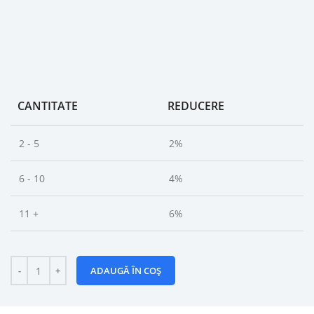
CANTITATE
REDUCERE
2 - 5
2%
6 - 10
4%
11 +
6%
ADAUGĂ ÎN COȘ