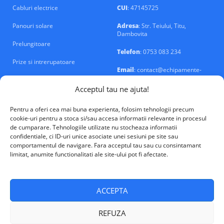
Cabluri electrice
CUI
: 47145725
Panouri solare
Adresa
: Str. Teiului, Titu,
Dambovita
Prelungitoare
Telefon
: 0753 083 234
Prize si intrerupatoare
Email
: contact@echipamente-
electrice.ro
Sigurante si tablouri
Acceptul tau ne ajuta!
Pentru a oferi cea mai buna experienta, folosim tehnologii precum
cookie-uri pentru a stoca si/sau accesa informatii relevante in procesul
de cumparare. Tehnologiile utilizate nu stocheaza informatii
confidentiale, ci ID-uri unice asociate unei sesiuni pe site sau
VALM Electrical Solutions © 2026
comportamentul de navigare. Fara acceptul tau sau cu consintamant
limitat, anumite functionalitati ale site-ului pot fi afectate.
ACCEPTA
REFUZA