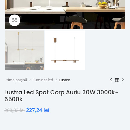
Click to enlarge
Prima pagină
Iluminat led
Lustre
Lustra Led Spot Corp Auriu 30W 3000k-
6500k
227,24
lei
268,82
lei