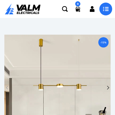
0
-15%