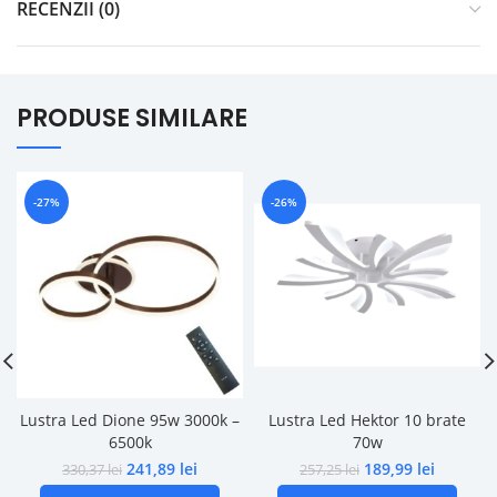
RECENZII (0)
PRODUSE SIMILARE
-27%
-26%
Lustra Led Dione 95w 3000k –
Lustra Led Hektor 10 brate
6500k
70w
241,89
lei
189,99
lei
330,37
lei
257,25
lei