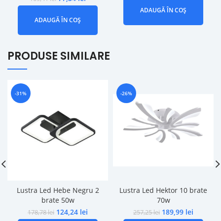
ADAUGĂ ÎN COȘ
ADAUGĂ ÎN COȘ
PRODUSE SIMILARE
-31%
-26%
Lustra Led Hebe Negru 2
Lustra Led Hektor 10 brate
brate 50w
70w
124,24
lei
189,99
lei
178,78
lei
257,25
lei