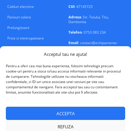
Cabluri electrice
CUI
: 47145725
Panouri solare
Adresa
: Str. Teiului, Titu,
Dambovita
Prelungitoare
Telefon
: 0753 083 234
Prize si intrerupatoare
Email
: contact@echipamente-
electrice.ro
Sigurante si tablouri
Acceptul tau ne ajuta!
Pentru a oferi cea mai buna experienta, folosim tehnologii precum
cookie-uri pentru a stoca si/sau accesa informatii relevante in procesul
de cumparare. Tehnologiile utilizate nu stocheaza informatii
confidentiale, ci ID-uri unice asociate unei sesiuni pe site sau
VALM Electrical Solutions © 2026
comportamentul de navigare. Fara acceptul tau sau cu consintamant
limitat, anumite functionalitati ale site-ului pot fi afectate.
ACCEPTA
REFUZA