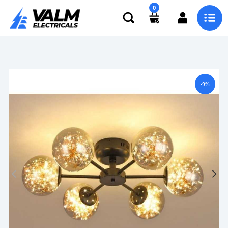
0
-9%