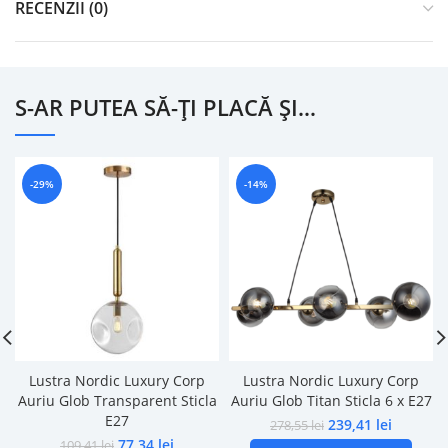
RECENZII (0)
S-AR PUTEA SĂ-ȚI PLACĂ ȘI…
-29%
-14%
Lustra Nordic Luxury Corp
Lustra Nordic Luxury Corp
Auriu Glob Transparent Sticla
Auriu Glob Titan Sticla 6 x E27
E27
239,41
lei
278,55
lei
77,34
lei
109,41
lei