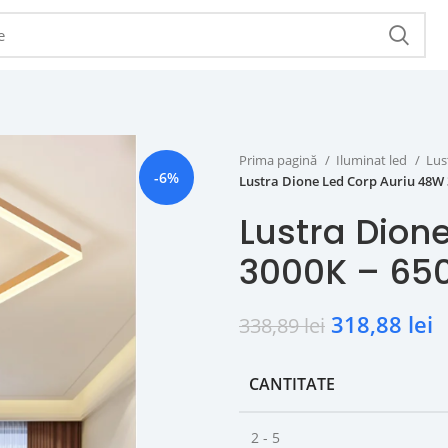
Prima pagină
Iluminat led
Lus
-6%
Lustra Dione Led Corp Auriu 48W 
Lustra Dion
3000K – 65
318,88
lei
338,89
lei
CANTITATE
2 - 5