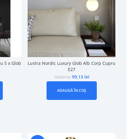
u 5 x Glob
Lustra Nordic Luxury Glob Alb Corp Cupru
E27
99,13
lei
109,87
lei
ADAUGĂ ÎN COȘ