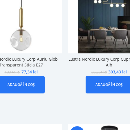
Nordic Luxury Corp Auriu Glob
Lustra Nordic Luxury Corp Cupr
Transparent Sticla E27
Alb
77,34
lei
303,43
lei
109,41
lei
355,54
lei
ADAUGĂ ÎN COȘ
ADAUGĂ ÎN COȘ