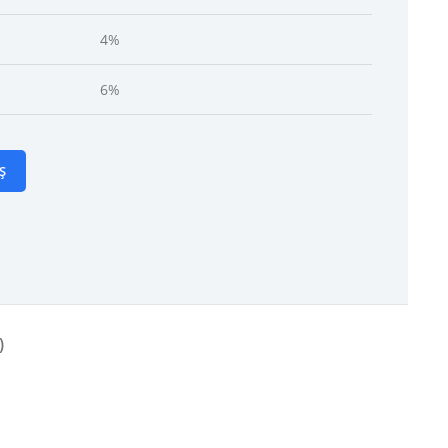
4%
6%
Ș
)