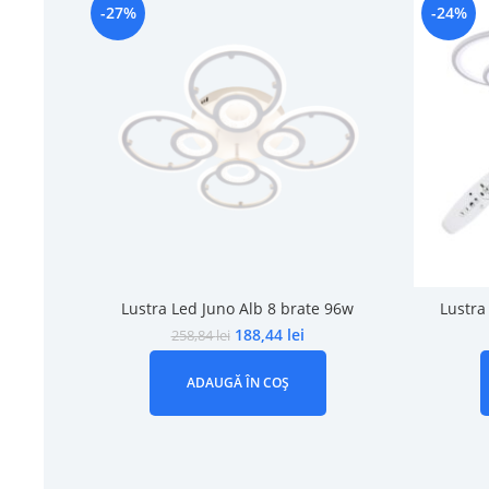
-27%
-24%
Lustra Led Juno Alb 8 brate 96w
Lustra
188,44
lei
258,84
lei
ADAUGĂ ÎN COȘ