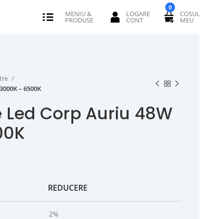
0
tre
3000K – 6500K
e Led Corp Auriu 48W
00K
REDUCERE
2%