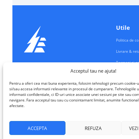
Utile
Politica de co
Livrare & ret
Termeni si co
Echipamente Electrice
Acceptul tau ne ajuta!
Contul meu
VALM ELECTRICAL SOLUTIONS SRL
Pentru a oferi cea mai buna experienta, folosim tehnologii precum cookie-u
Contact
si/sau accesa informatii relevante in procesul de cumparare. Tehnologiile u
informatii confidentiale, ci ID-uri unice asociate unei sesiuni pe site sau 
navigare. Fara acceptul tau sau cu consintamant limitat, anumite functionalita
afectate.
ACCEPTA
REFUZA
VEZI
VALM Electrical Solutions © 2026