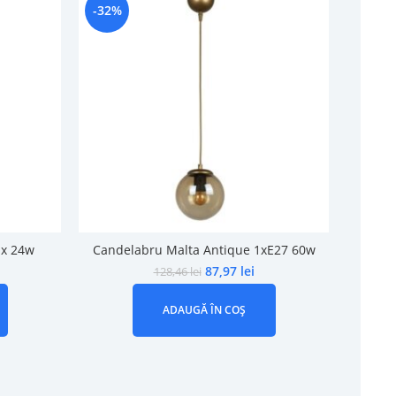
-32%
-25%
 x 24w
Candelabru Malta Antique 1xE27 60w
L
87,97
lei
128,46
lei
ADAUGĂ ÎN COȘ