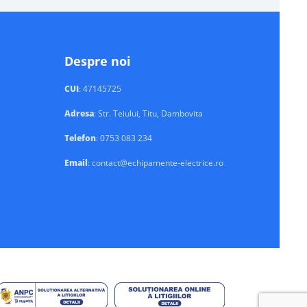
Despre noi
CUI
: 47145725
Adresa
: Str. Teiului, Titu, Dambovita
Telefon
: 0753 083 234
Email
: contact@echipamente-electrice.ro