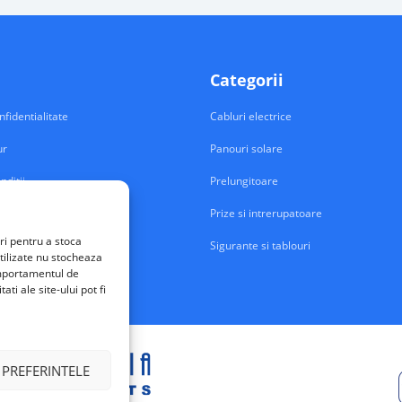
Categorii
nfidentialitate
Cabluri electrice
ur
Panouri solare
nditii
Prelungitoare
Prize si intrerupatoare
ri pentru a stoca
Sigurante si tablouri
tilizate nu stocheaza
comportamentul de
ti ale site-ului pot fi
 PREFERINTELE