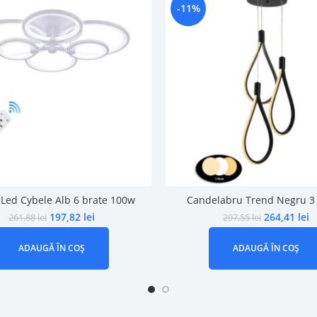
-11%
 Led Cybele Alb 6 brate 100w
Candelabru Trend Negru 3
197,82
lei
264,41
lei
261,88
lei
297,55
lei
ADAUGĂ ÎN COȘ
ADAUGĂ ÎN COȘ