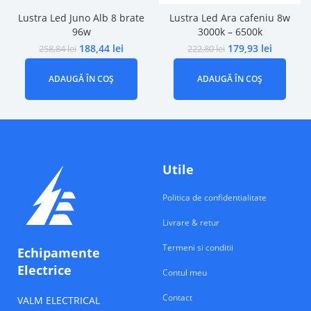
Lustra Led Juno Alb 8 brate
Lustra Led Ara cafeniu 8w
96w
3000k – 6500k
188,44
lei
179,93
lei
258,84
lei
222,80
lei
ADAUGĂ ÎN COȘ
ADAUGĂ ÎN COȘ
Utile
Politica de confidentialitate
Livrare & retur
Termeni si conditii
Echipamente
Electrice
Contul meu
Contact
VALM ELECTRICAL