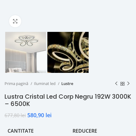
Click to enlarge
Prima pagină
Iluminat led
Lustre
Lustra Cristal Led Corp Negru 192W 3000K
– 6500K
580,90
lei
677,80
lei
CANTITATE
REDUCERE