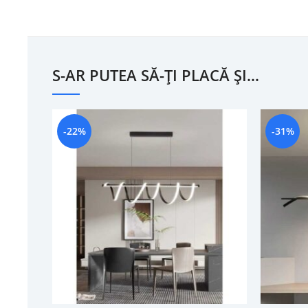
S-AR PUTEA SĂ-ȚI PLACĂ ȘI…
-22%
-31%