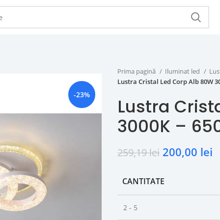
Prima pagină
Iluminat led
Lus
Lustra Cristal Led Corp Alb 80W 3
-23%
Lustra Cris
3000K – 65
200,00
lei
259,19
lei
CANTITATE
2 - 5