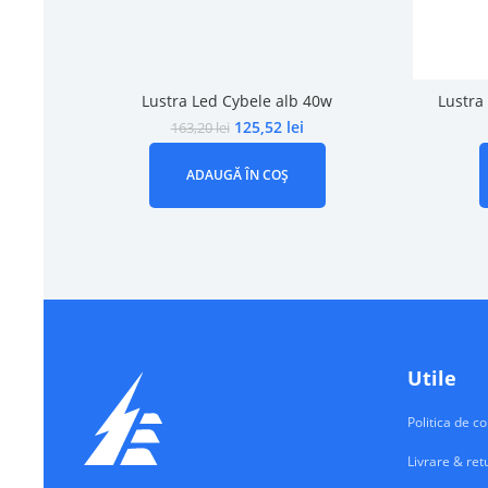
Lustra Led Cybele alb 40w
Lustra
125,52
lei
163,20
lei
ADAUGĂ ÎN COȘ
Utile
Politica de co
Livrare & ret