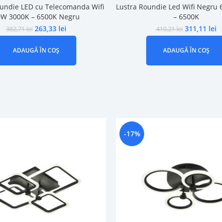
oundie LED cu Telecomanda Wifi
Lustra Roundie Led Wifi Negru
W 3000K – 6500K Negru
– 6500K
263,33
lei
311,11
lei
382,71
lei
410,21
lei
ADAUGĂ ÎN COȘ
ADAUGĂ ÎN COȘ
-17%