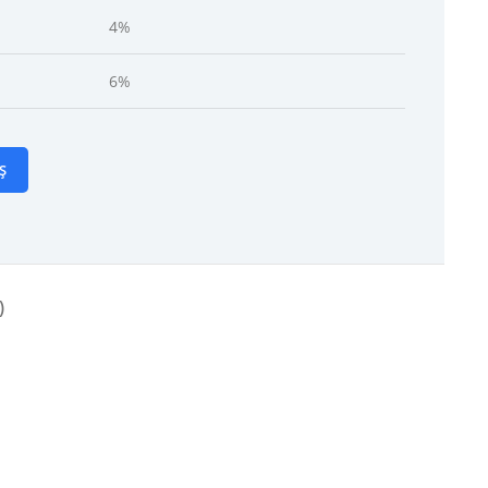
4%
6%
Ș
)