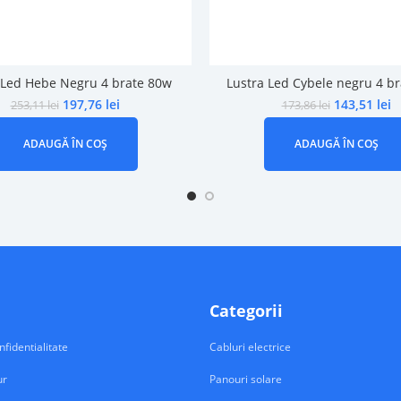
 Led Hebe Negru 4 brate 80w
Lustra Led Cybele negru 4 b
197,76
lei
143,51
lei
253,11
lei
173,86
lei
ADAUGĂ ÎN COȘ
ADAUGĂ ÎN COȘ
Categorii
nfidentialitate
Cabluri electrice
ur
Panouri solare