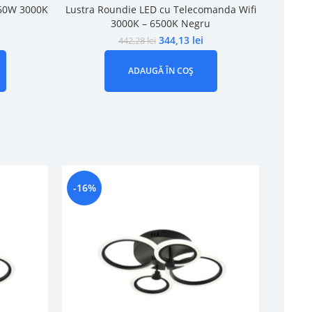
 60W 3000K
Lustra Roundie LED cu Telecomanda Wifi
3000K – 6500K Negru
344,13
lei
442,28
lei
ADAUGĂ ÎN COȘ
-16%
-16%