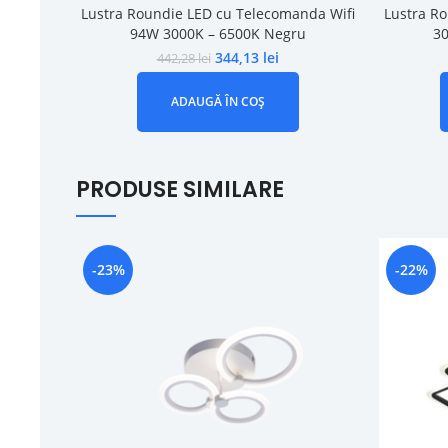
Lustra Roundie LED cu Telecomanda Wifi
Lustra R
94W 3000K – 6500K Negru
30
344,13
lei
442,28
lei
ADAUGĂ ÎN COȘ
PRODUSE SIMILARE
-23%
-22%