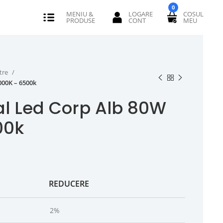
0
tre
000K – 6500k
tal Led Corp Alb 80W
00k
REDUCERE
2%