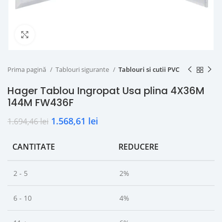
Click to enlarge
Prima pagină
Tablouri sigurante
Tablouri si cutii PVC
Hager Tablou Ingropat Usa plina 4X36M
144M FW436F
1.568,61
lei
1.694,46
lei
CANTITATE
REDUCERE
2 - 5
2%
6 - 10
4%