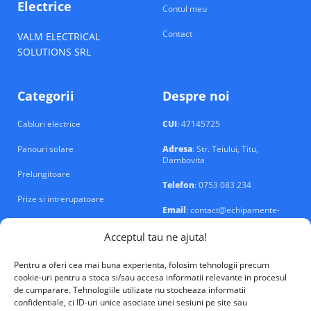
Electrice
Contul meu
Contact
VALM ELECTRICAL
SOLUTIONS SRL
Categorii
Despre noi
Cabluri electrice
CUI
: 47145725
Panouri solare
Adresa
: Str. Teiului, Titu,
Dambovita
Prelungitoare
Telefon
: 0753 083 234
Prize si intrerupatoare
Email
: contact@echipamente-
electrice.ro
Sigurante si tablouri
Acceptul tau ne ajuta!
Pentru a oferi cea mai buna experienta, folosim tehnologii precum
cookie-uri pentru a stoca si/sau accesa informatii relevante in procesul
de cumparare. Tehnologiile utilizate nu stocheaza informatii
confidentiale, ci ID-uri unice asociate unei sesiuni pe site sau
VALM Electrical Solutions © 2026