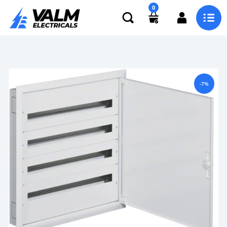
0
-7%