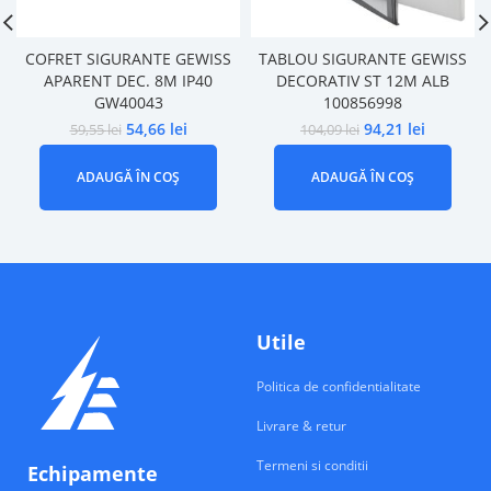
COFRET SIGURANTE GEWISS
TABLOU SIGURANTE GEWISS
APARENT DEC. 8M IP40
DECORATIV ST 12M ALB
GW40043
100856998
54,66
lei
94,21
lei
59,55
lei
104,09
lei
ADAUGĂ ÎN COȘ
ADAUGĂ ÎN COȘ
Utile
Politica de confidentialitate
Livrare & retur
Termeni si conditii
Echipamente