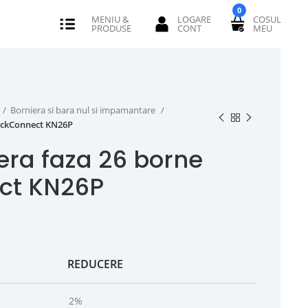
0
Borniera si bara nul si impamantare
ickConnect KN26P
era faza 26 borne
ct KN26P
REDUCERE
2%