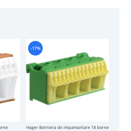
-17%
-13%
orne
Hager Borniera de impamantare 18 borne
Hager 