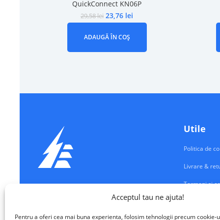
QuickConnect KN06P
23,76
lei
29,58
lei
ADAUGĂ ÎN COȘ
Utile
Politica de co
Livrare & ret
Termeni si co
Echipamente Electrice
Acceptul tau ne ajuta!
Contul meu
VALM ELECTRICAL SOLUTIONS SRL
Pentru a oferi cea mai buna experienta, folosim tehnologii precum cookie-u
Contact