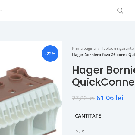
Prima pagină
Tablouri sigurante
-22%
Hager Borniera faza 26 borne Qu
Hager Borni
QuickConne
61,06
lei
77,80
lei
CANTITATE
2 - 5