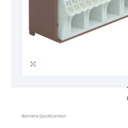
Click to enlarge
Borniera QuickConnect