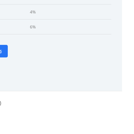
4%
6%
Ș
)