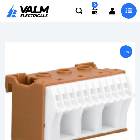
0
-17%