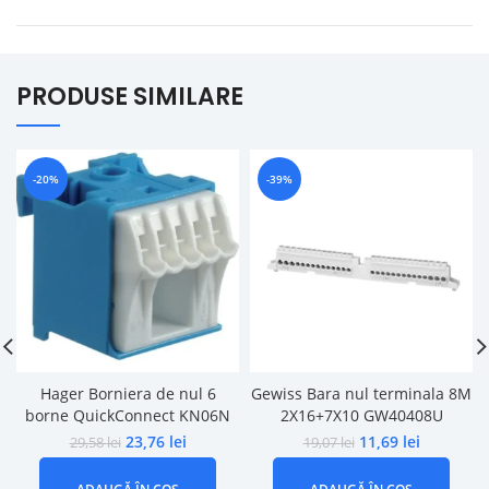
PRODUSE SIMILARE
-20%
-39%
Hager Borniera de nul 6
Gewiss Bara nul terminala 8M
borne QuickConnect KN06N
2X16+7X10 GW40408U
23,76
lei
11,69
lei
29,58
lei
19,07
lei