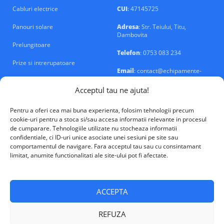
Cabluri electrice
CUI
: 47145725
Panouri solare
Adresa
: Str. Teiului, Titu,
Dambovita
Prelungitoare
Telefon
: 0753 083 234
Prize si intrerupatoare
Email
: contact@echipamente-
electrice.ro
Sigurante si tablouri
Acceptul tau ne ajuta!
Pentru a oferi cea mai buna experienta, folosim tehnologii precum
cookie-uri pentru a stoca si/sau accesa informatii relevante in procesul
de cumparare. Tehnologiile utilizate nu stocheaza informatii
confidentiale, ci ID-uri unice asociate unei sesiuni pe site sau
VALM Electrical Solutions © 2026
comportamentul de navigare. Fara acceptul tau sau cu consintamant
limitat, anumite functionalitati ale site-ului pot fi afectate.
ACCEPTA
REFUZA