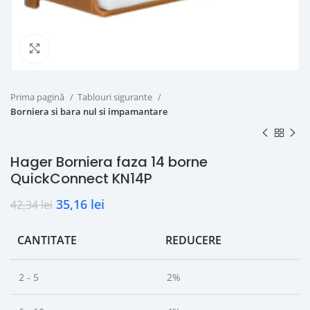
Click to enlarge
Prima pagină
Tablouri sigurante
Borniera si bara nul si impamantare
Hager Borniera faza 14 borne
QuickConnect KN14P
35,16
lei
42,34
lei
CANTITATE
REDUCERE
2 - 5
2%