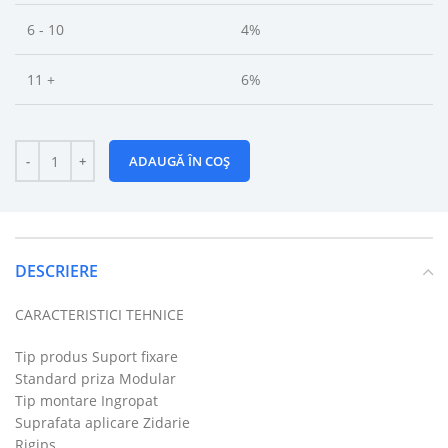
6 - 10
4%
11 +
6%
ADAUGĂ ÎN COȘ
DESCRIERE
CARACTERISTICI TEHNICE
Tip produs Suport fixare
Standard priza Modular
Tip montare Ingropat
Suprafata aplicare Zidarie
Rigips