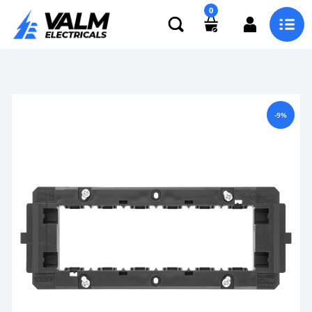
0
-9%