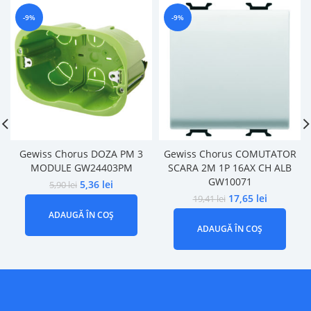
-9%
-9%
Gewiss Chorus DOZA PM 3
Gewiss Chorus COMUTATOR
MODULE GW24403PM
SCARA 2M 1P 16AX CH ALB
GW10071
5,36
lei
5,90
lei
17,65
lei
19,41
lei
ADAUGĂ ÎN COȘ
ADAUGĂ ÎN COȘ