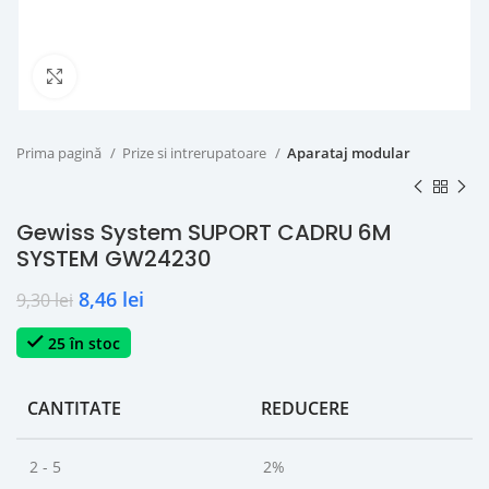
Click to enlarge
Prima pagină
Prize si intrerupatoare
Aparataj modular
Gewiss System SUPORT CADRU 6M
SYSTEM GW24230
8,46
lei
9,30
lei
25 în stoc
CANTITATE
REDUCERE
2 - 5
2%