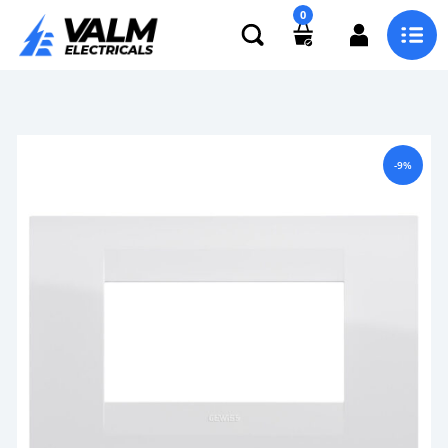
0
-9%