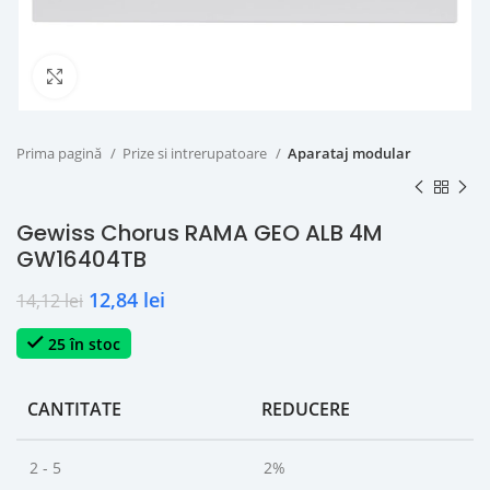
Click to enlarge
Prima pagină
Prize si intrerupatoare
Aparataj modular
Gewiss Chorus RAMA GEO ALB 4M
GW16404TB
12,84
lei
14,12
lei
25 în stoc
CANTITATE
REDUCERE
2 - 5
2%