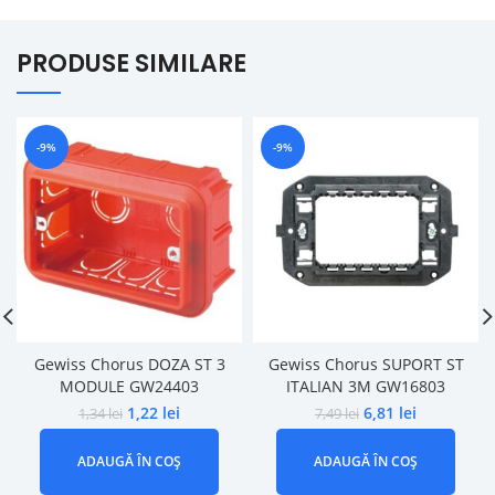
PRODUSE SIMILARE
-9%
-9%
Gewiss Chorus DOZA ST 3
Gewiss Chorus SUPORT ST
MODULE GW24403
ITALIAN 3M GW16803
1,22
lei
6,81
lei
1,34
lei
7,49
lei
ADAUGĂ ÎN COȘ
ADAUGĂ ÎN COȘ