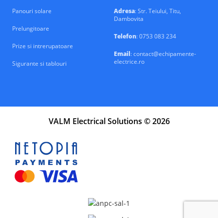
Panouri solare
Adresa
: Str. Teiului, Titu,
Dambovita
Prelungitoare
Telefon
: 0753 083 234
Prize si intrerupatoare
Email
: contact@echipamente-
electrice.ro
Sigurante si tablouri
VALM Electrical Solutions © 2026