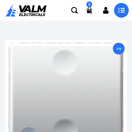
0
-6%