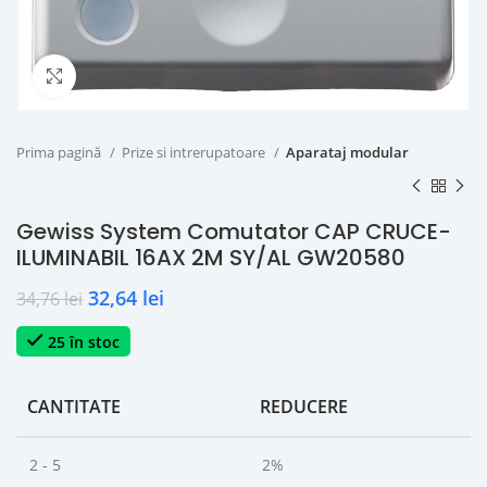
Click to enlarge
Prima pagină
Prize si intrerupatoare
Aparataj modular
Gewiss System Comutator CAP CRUCE-
ILUMINABIL 16AX 2M SY/AL GW20580
32,64
lei
34,76
lei
25 în stoc
CANTITATE
REDUCERE
2 - 5
2%