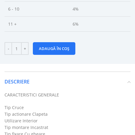
6 - 10
4%
11 +
6%
ADAUGĂ ÎN COȘ
DESCRIERE
CARACTERISTICI GENERALE
Tip Cruce
Tip actionare Clapeta
Utilizare Interior
Tip montare Incastrat
Tip fixare Cu gheare