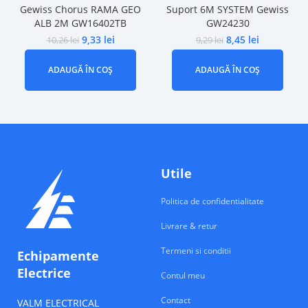
Gewiss Chorus RAMA GEO
Suport 6M SYSTEM Gewiss
ALB 2M GW16402TB
GW24230
9,33
lei
8,45
lei
10,26
lei
9,29
lei
ADAUGĂ ÎN COȘ
ADAUGĂ ÎN COȘ
Utile
Politica de confidentialitate
Livrare & retur
Termeni si conditii
Echipamente
Electrice
Contul meu
Contact
VALM ELECTRICAL