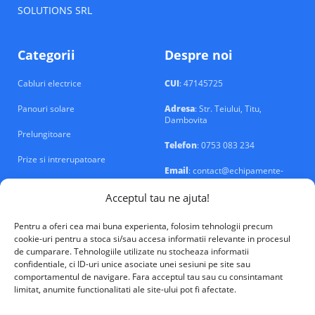
SOLUTIONS SRL
Categorii
Despre noi
Cabluri electrice
CUI
: 47145725
Panouri solare
Adresa
: Str. Teiului, Titu,
Dambovita
Prelungitoare
Telefon
: 0753 083 234
Prize si intrerupatoare
Email
: contact@echipamente-
electrice.ro
Sigurante si tablouri
Acceptul tau ne ajuta!
Pentru a oferi cea mai buna experienta, folosim tehnologii precum
cookie-uri pentru a stoca si/sau accesa informatii relevante in procesul
de cumparare. Tehnologiile utilizate nu stocheaza informatii
confidentiale, ci ID-uri unice asociate unei sesiuni pe site sau
VALM Electrical Solutions © 2026
comportamentul de navigare. Fara acceptul tau sau cu consintamant
limitat, anumite functionalitati ale site-ului pot fi afectate.