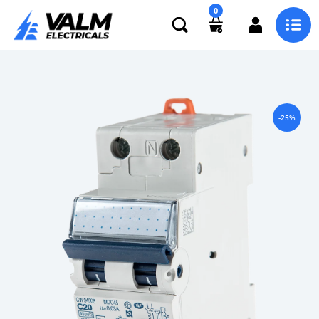
0
-25%