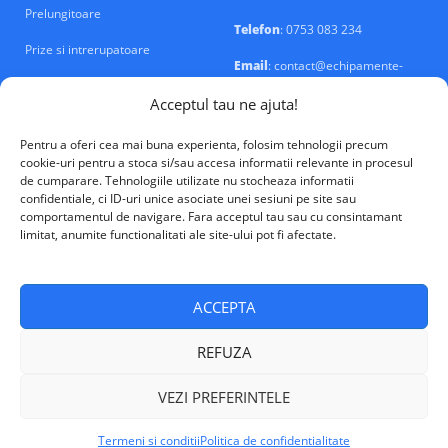
Prelungitoare
Telefon
: 0753 083 234
Prize si intrerupatoare
Email
: contact@echipamente-
electrice.ro
Sigurante si tablouri
Acceptul tau ne ajuta!
Pentru a oferi cea mai buna experienta, folosim tehnologii precum
cookie-uri pentru a stoca si/sau accesa informatii relevante in procesul
de cumparare. Tehnologiile utilizate nu stocheaza informatii
confidentiale, ci ID-uri unice asociate unei sesiuni pe site sau
VALM Electrical Solutions © 2026
comportamentul de navigare. Fara acceptul tau sau cu consintamant
limitat, anumite functionalitati ale site-ului pot fi afectate.
ACCEPTA
REFUZA
VEZI PREFERINTELE
Termeni si conditii
Politica de confidentialitate