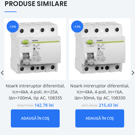
PRODUSE SIMILARE
-13%
-13%
Noark intreruptor diferential,
Noark intreruptor diferential,
Icn=6kA, 4-poli, In=25A,
Icn=6kA, 4-poli, In=16A,
IΔn=100mA, tip AC, 108335
IΔn=30mA, tip AC, 108330
142,78
lei
215,43
lei
164,19
lei
247,74
lei
ADAUGĂ ÎN COȘ
ADAUGĂ ÎN COȘ