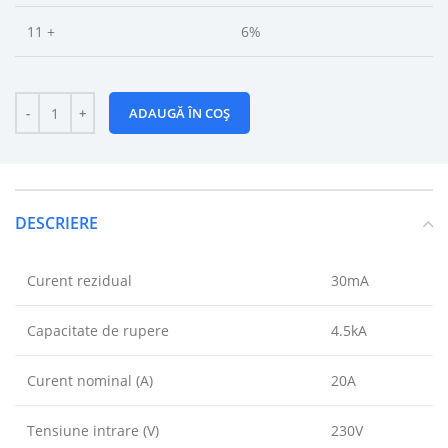
11 +
6%
ADAUGĂ ÎN COȘ
DESCRIERE
Curent rezidual
30mA
Capacitate de rupere
4.5kA
Curent nominal (A)
20A
Tensiune intrare (V)
230V