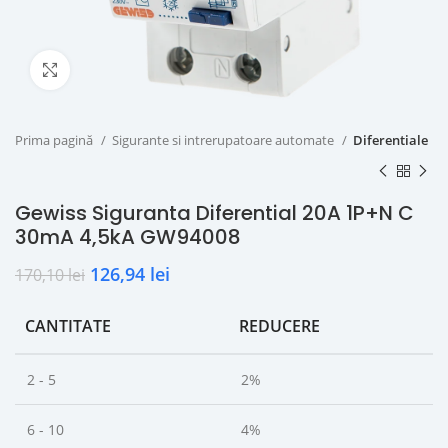
Click to enlarge
Prima pagină
Sigurante si intrerupatoare automate
Diferentiale
Gewiss Siguranta Diferential 20A 1P+N C
30mA 4,5kA GW94008
126,94
lei
170,10
lei
CANTITATE
REDUCERE
2 - 5
2%
6 - 10
4%