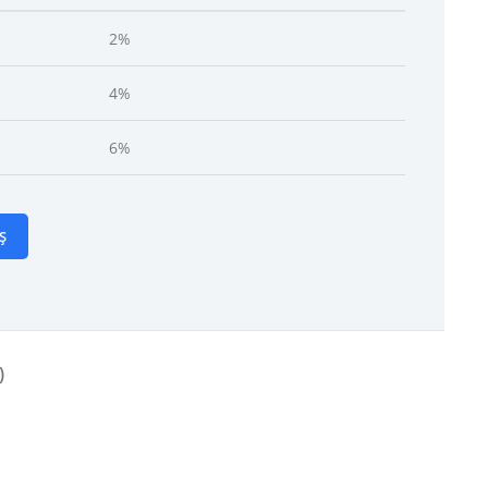
2%
4%
6%
Ș
)