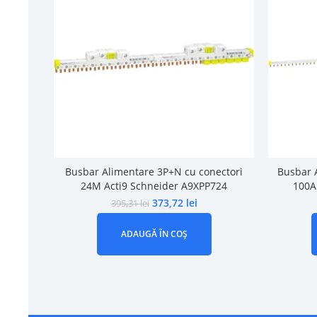
Busbar Alimentare 3P+N cu conectori
Busbar 
24M Acti9 Schneider A9XPP724
100A
373,72
lei
395,31
lei
ADAUGĂ ÎN COȘ