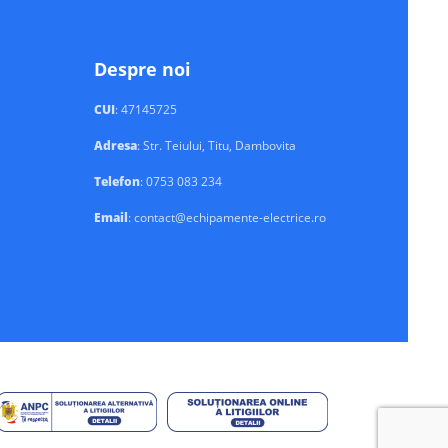
Despre noi
CUI
: 47145725
Adresa
: Str. Teiului, Titu, Dambovita
Telefon
: 0753 083 234
Email
: contact@echipamente-electrice.ro