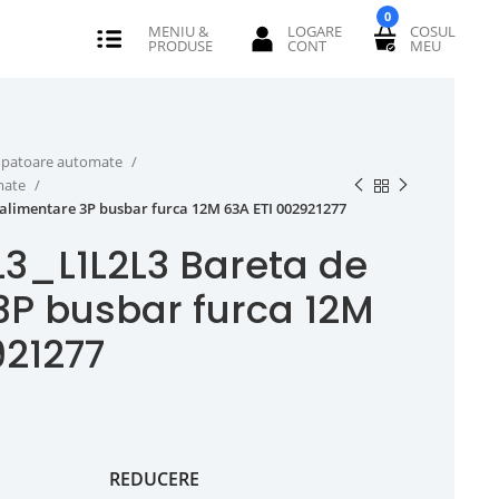
0
erupatoare automate
omate
 alimentare 3P busbar furca 12M 63A ETI 002921277
2L3_L1L2L3 Bareta de
3P busbar furca 12M
921277
REDUCERE