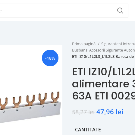
Prima pagină
Sigurante si intr
Busbar si Accesorii Sigurante Aut
ETI IZ10/L1L2L3_L1L2L3 Bareta de
-18%
ETI IZ10/L1L
alimentare 
63A ETI 002
47,96
lei
58,27
lei
CANTITATE