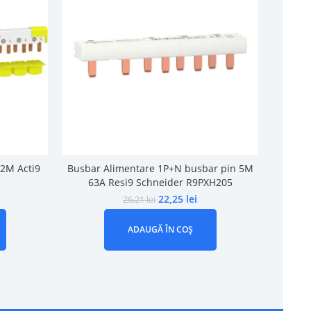
2M Acti9
Busbar Alimentare 1P+N busbar pin 5M
Busba
63A Resi9 Schneider R9PXH205
10
22,25
lei
26,21
lei
ADAUGĂ ÎN COȘ