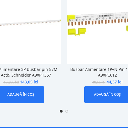
Alimentare 3P busbar pin 57M
Busbar Alimentare 1P+N Pin 1
 Acti9 Schneider A9XPH357
A9XPC612
143,05
lei
44,37
lei
160,08
lei
48,65
lei
ADAUGĂ ÎN COȘ
ADAUGĂ ÎN COȘ