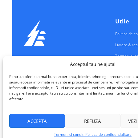
Utile
Politica de co
Livrare & ret
Termeni si co
Echipamente Electrice
Acceptul tau ne ajuta!
Contul meu
VALM ELECTRICAL SOLUTIONS SRL
Pentru a oferi cea mai buna experienta, folosim tehnologii precum cookie-u
Contact
si/sau accesa informatii relevante in procesul de cumparare. Tehnologiile u
informatii confidentiale, ci ID-uri unice asociate unei sesiuni pe site sau 
navigare. Fara acceptul tau sau cu consintamant limitat, anumite functionalita
afectate.
ACCEPTA
REFUZA
VEZI
VALM Electrical Solutions © 2026
Termeni si conditii
Politica de confidentialitate