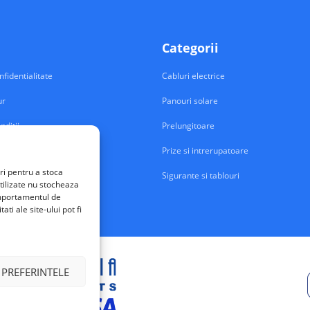
Categorii
nfidentialitate
Cabluri electrice
ur
Panouri solare
nditii
Prelungitoare
Prize si intrerupatoare
ri pentru a stoca
Sigurante si tablouri
tilizate nu stocheaza
comportamentul de
ti ale site-ului pot fi
 PREFERINTELE