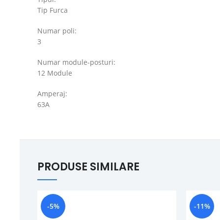
Tip Furca
Numar poli:
3
Numar module-posturi:
12 Module
Amperaj:
63A
PRODUSE SIMILARE
-5%
-11%