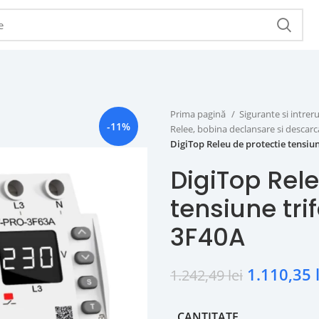
Prima pagină
Sigurante si intr
-11%
Relee, bobina declansare si descar
DigiTop Releu de protectie tensiu
DigiTop Rele
tensiune tr
3F40A
1.110,35
1.242,49
lei
CANTITATE