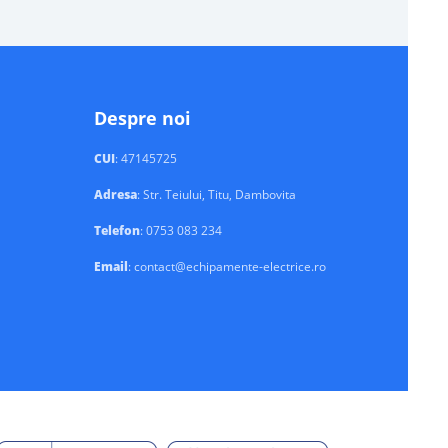
Despre noi
CUI
: 47145725
Adresa
: Str. Teiului, Titu, Dambovita
Telefon
: 0753 083 234
Email
: contact@echipamente-electrice.ro