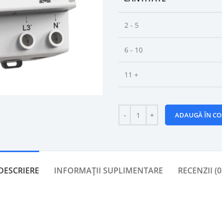
2 - 5
6 - 10
11 +
ADAUGĂ ÎN CO
DESCRIERE
INFORMAȚII SUPLIMENTARE
RECENZII (0