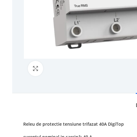
Click to enlarge
Releu de protectie tensiune trifazat 40A DigiTop
curentul nominal in sarcină: 40 A