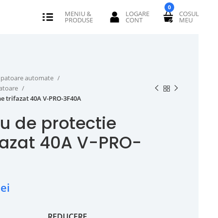
0
erupatoare automate
catoare
ne trifazat 40A V-PRO-3F40A
u de protectie
ifazat 40A V-PRO-
lei
REDUCERE