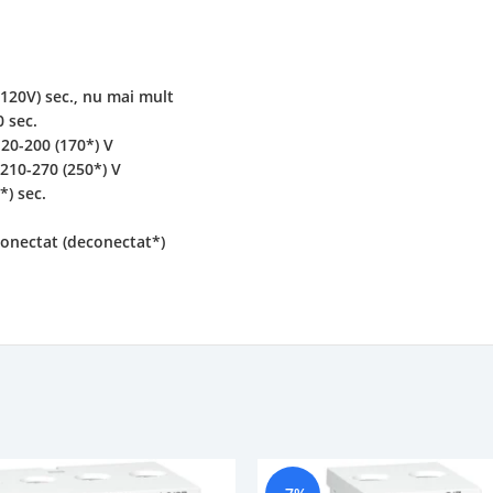
<120V) sec., nu mai mult
0 sec.
120-200 (170*) V
 210-270 (250*) V
*) sec.
conectat (deconectat*)