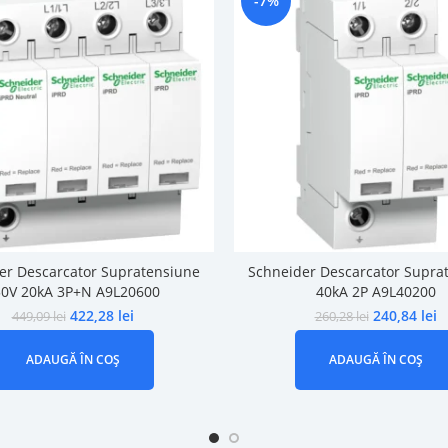
-7%
er Descarcator Supratensiune
Schneider Descarcator Supra
50V 20kA 3P+N A9L20600
40kA 2P A9L40200
422,28
lei
240,84
lei
449,09
lei
260,28
lei
ADAUGĂ ÎN COȘ
ADAUGĂ ÎN COȘ