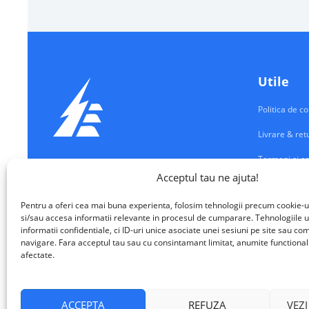
Utile
Politica de co
Livrare & ret
Termeni si co
Echipamente Electrice
Acceptul tau ne ajuta!
Contul meu
VALM ELECTRICAL SOLUTIONS SRL
Pentru a oferi cea mai buna experienta, folosim tehnologii precum cookie-u
Contact
si/sau accesa informatii relevante in procesul de cumparare. Tehnologiile u
informatii confidentiale, ci ID-uri unice asociate unei sesiuni pe site sau 
navigare. Fara acceptul tau sau cu consintamant limitat, anumite functionalita
afectate.
ACCEPTA
REFUZA
VEZI