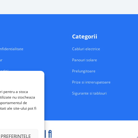
Categorii
nfidentialitate
Cabluri electrice
ur
Panouri solare
nditii
Prelungitoare
Prize si intrerupatoare
ri pentru a stoca
Sigurante si tablouri
tilizate nu stocheaza
comportamentul de
ti ale site-ului pot fi
 PREFERINTELE