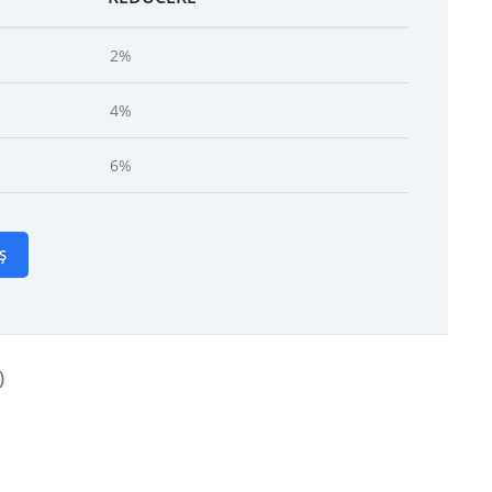
2%
4%
6%
Ș
)