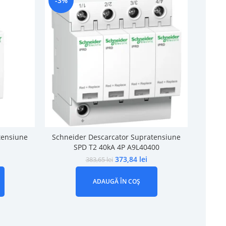
-3%
-8%
tensiune
Schneider Descarcator Supratensiune
Schne
SPD T2 40kA 4P A9L40400
Trans
373,84
lei
383,65
lei
ADAUGĂ ÎN COȘ