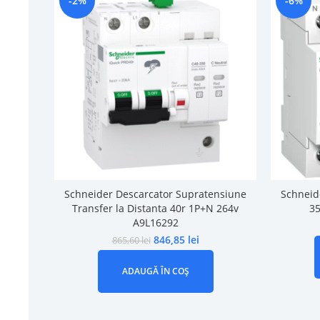
-2%
-6%
Schneider Descarcator Supratensiune
Schneid
Transfer la Distanta 40r 1P+N 264v
3
A9L16292
846,85
lei
865,60
lei
ADAUGĂ ÎN COȘ