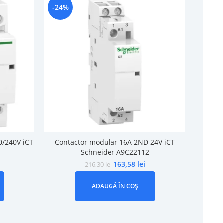
-24%
-21%
0/240V iCT
Contactor modular 16A 2ND 24V iCT
Contac
Schneider A9C22112
163,58
lei
216,30
lei
ADAUGĂ ÎN COȘ