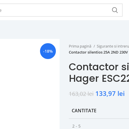
Prima pagină
Sigurante si intr
-18%
Contactor silentios 25A 2ND 230V
Contactor s
Hager ESC2
133,97
lei
163,02
lei
CANTITATE
2 - 5