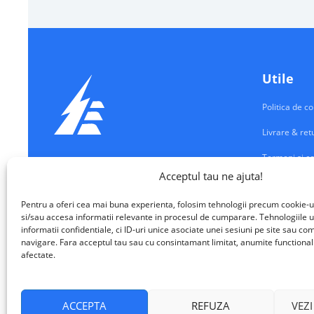
Utile
Politica de co
Livrare & ret
Termeni si co
Echipamente Electrice
Acceptul tau ne ajuta!
Contul meu
VALM ELECTRICAL SOLUTIONS SRL
Pentru a oferi cea mai buna experienta, folosim tehnologii precum cookie-u
Contact
si/sau accesa informatii relevante in procesul de cumparare. Tehnologiile u
informatii confidentiale, ci ID-uri unice asociate unei sesiuni pe site sau 
navigare. Fara acceptul tau sau cu consintamant limitat, anumite functionalita
afectate.
ACCEPTA
REFUZA
VEZI