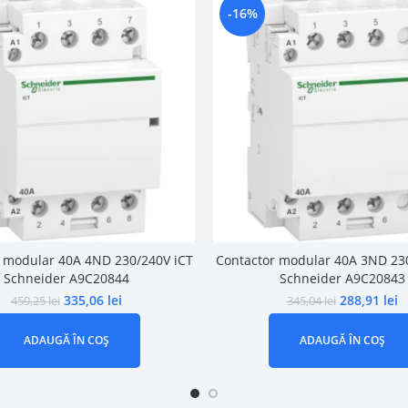
-16%
 modular 40A 4ND 230/240V iCT
Contactor modular 40A 3ND 23
Schneider A9C20844
Schneider A9C20843
335,06
lei
288,91
lei
459,25
lei
345,04
lei
ADAUGĂ ÎN COȘ
ADAUGĂ ÎN COȘ