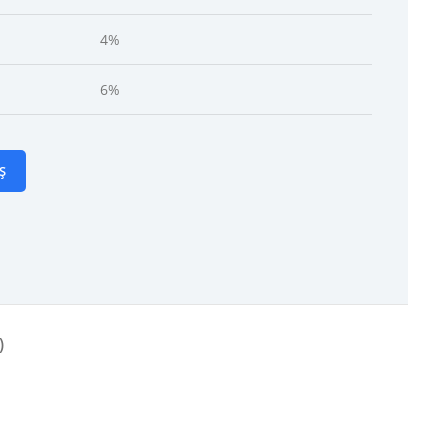
4%
6%
Ș
)