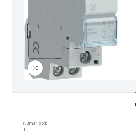
Click to enlarge
Numar poli:
1