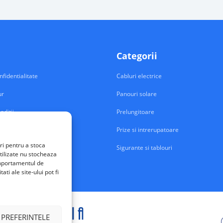
Categorii
nfidentialitate
Cabluri electrice
ur
Panouri solare
nditii
Prelungitoare
Prize si intrerupatoare
ri pentru a stoca
Sigurante si tablouri
tilizate nu stocheaza
comportamentul de
ti ale site-ului pot fi
 PREFERINTELE