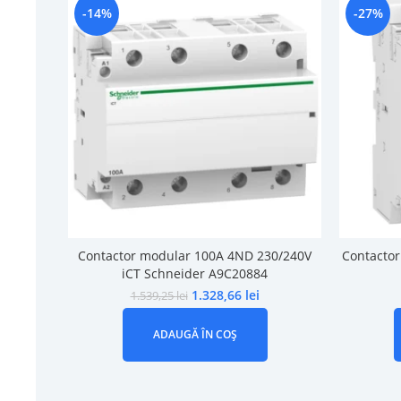
-14%
-27%
Contactor modular 100A 4ND 230/240V
Contactor
iCT Schneider A9C20884
1.328,66
lei
1.539,25
lei
ADAUGĂ ÎN COȘ