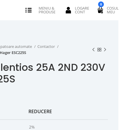
0
erupatoare automate
Contactor
 Hager ESC225S
ilentios 25A 2ND 230V
25S
REDUCERE
2%