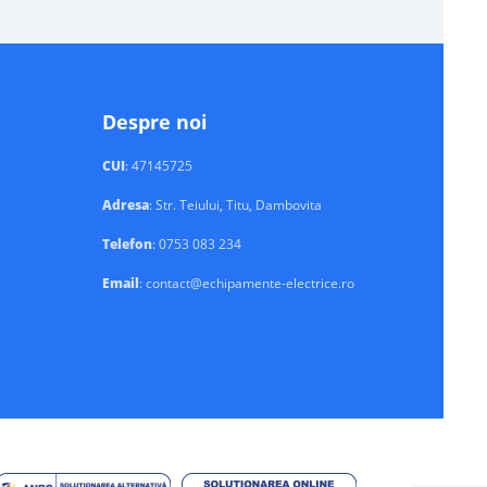
Despre noi
CUI
: 47145725
Adresa
: Str. Teiului, Titu, Dambovita
Telefon
: 0753 083 234
Email
: contact@echipamente-electrice.ro