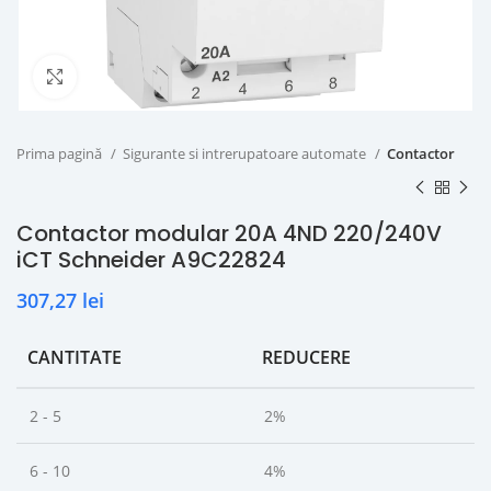
Click to enlarge
Prima pagină
Sigurante si intrerupatoare automate
Contactor
Contactor modular 20A 4ND 220/240V
iCT Schneider A9C22824
307,27
lei
CANTITATE
REDUCERE
2 - 5
2%
6 - 10
4%