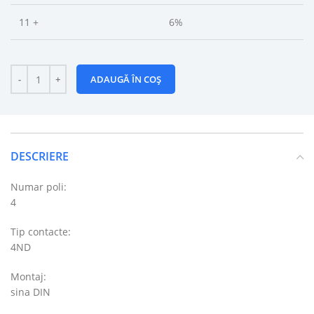
11 +
6%
ADAUGĂ ÎN COȘ
DESCRIERE
Numar poli:
4
Tip contacte:
4ND
Montaj:
sina DIN