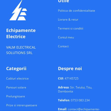
Utile
Politica de confidentialitate
Livrare & retur
Termeni si conditii
Echipamente
Electrice
Contul meu
Contact
VALM ELECTRICAL
SOLUTIONS SRL
Categorii
Despre noi
Cabluri electrice
CUI
: 47145725
Panouri solare
Adresa
: Str. Teiului, Titu,
Dambovita
Prelungitoare
Telefon
: 0753 083 234
Prize si intrerupatoare
Email
: contact@echipamente-