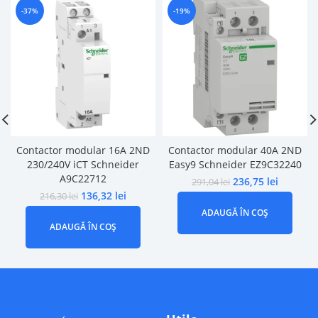
-37%
-19%
Contactor modular 16A 2ND
Contactor modular 40A 2ND
230/240V iCT Schneider
Easy9 Schneider EZ9C32240
A9C22712
236,75
lei
291,04
lei
136,32
lei
216,30
lei
ADAUGĂ ÎN COȘ
ADAUGĂ ÎN COȘ