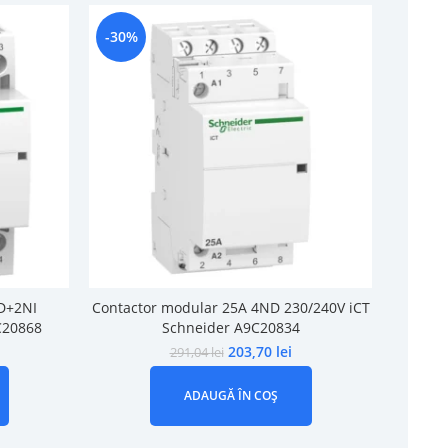
-30%
-14%
D+2NI
Contactor modular 25A 4ND 230/240V iCT
Contact
C20868
Schneider A9C20834
203,70
lei
291,04
lei
ADAUGĂ ÎN COȘ