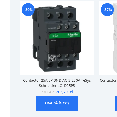
-30%
-37%
Contactor 25A 3P 3ND AC-3 230V TeSys
Contactor
Schneider LC1D25P5
203,70
lei
291,04
lei
ADAUGĂ ÎN COȘ