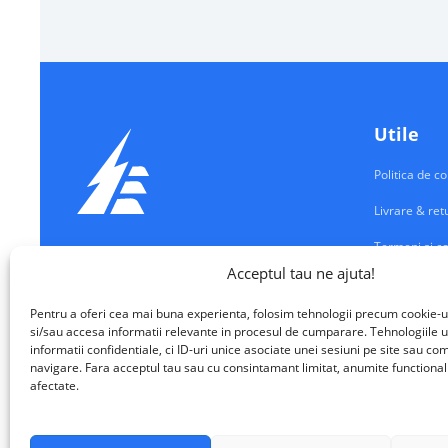
Utile
Politica de co
Livrare & ret
Termeni si co
Echipamente Electrice
Acceptul tau ne ajuta!
Contul meu
VALM ELECTRICAL SOLUTIONS SRL
Pentru a oferi cea mai buna experienta, folosim tehnologii precum cookie-u
Contact
si/sau accesa informatii relevante in procesul de cumparare. Tehnologiile u
informatii confidentiale, ci ID-uri unice asociate unei sesiuni pe site sau 
navigare. Fara acceptul tau sau cu consintamant limitat, anumite functionalita
afectate.