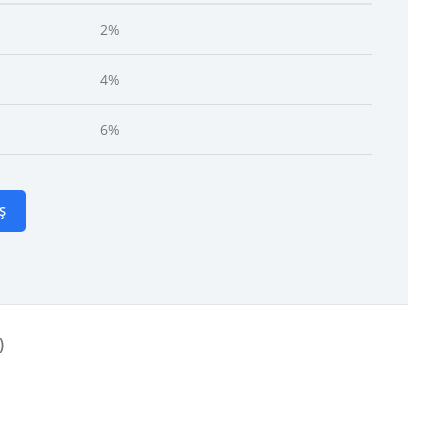
2%
4%
6%
Ș
)