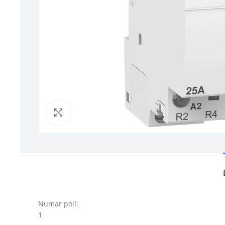
Click to enlarge
Numar poli:
1