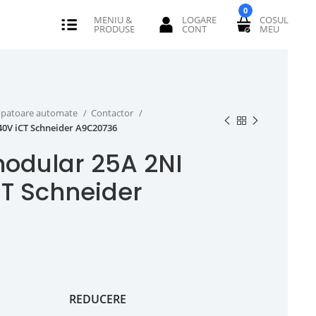
0
erupatoare automate
Contactor
40V iCT Schneider A9C20736
odular 25A 2NI
T Schneider
REDUCERE