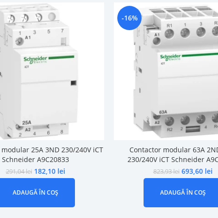
-16%
 modular 25A 3ND 230/240V iCT
Contactor modular 63A 2N
Schneider A9C20833
230/240V iCT Schneider A9
182,10
lei
693,60
lei
291,04
lei
823,93
lei
ADAUGĂ ÎN COȘ
ADAUGĂ ÎN COȘ