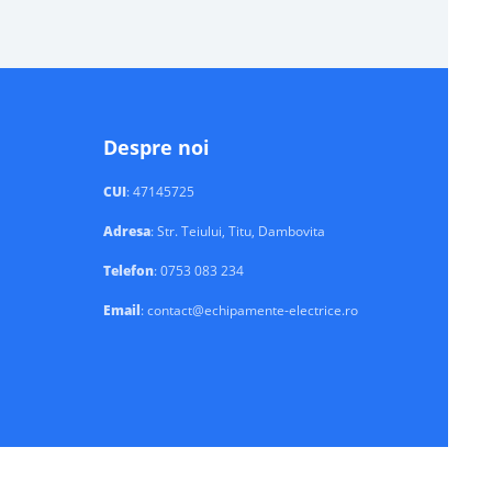
Despre noi
CUI
: 47145725
Adresa
: Str. Teiului, Titu, Dambovita
Telefon
: 0753 083 234
Email
: contact@echipamente-electrice.ro