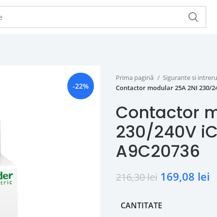
Prima pagină
Sigurante si intr
-22%
Contactor modular 25A 2NI 230/2
Contactor m
230/240V iC
A9C20736
169,08
lei
216,30
lei
CANTITATE