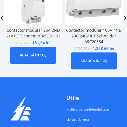
Contactor modular 25A 2ND
Contactor modular 100A 4ND
24V iCT Schneider A9C20132
230/240V iCT Schneider
A9C20884
181,94
lei
216,30
lei
1.328,66
lei
1.539,25
lei
ADAUGĂ ÎN COȘ
ADAUGĂ ÎN COȘ
Utile
Politica de confidentialitate
Livrare & retur