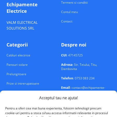
Termeni si conditii
Echipamente
Electrice
Contul meu
Contact
VALM ELECTRICAL
SOLUTIONS SRL
Categorii
Despre noi
Cabluri electrice
CUI
: 47145725
Panouri solare
Adresa
: Str. Teiului, Titu,
Dambovita
Prelungitoare
Telefon
: 0753 083 234
Prize si intrerupatoare
Email
: contact@echipamente-
electrice.ro
Sigurante si tablouri
Acceptul tau ne ajuta!
Pentru a oferi cea mai buna experienta, folosim tehnologii precum
cookie-uri pentru a stoca si/sau accesa informatii relevante in procesul