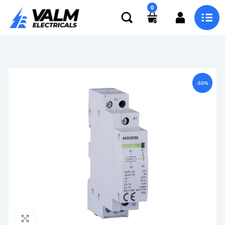
0
-50%
Click to enlarge