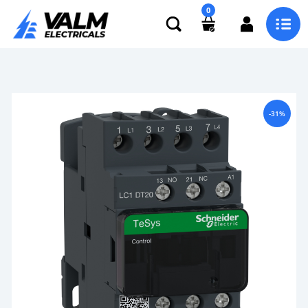
0
-31%