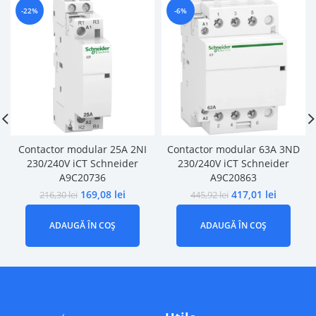
-22%
-6%
Contactor modular 25A 2NI
Contactor modular 63A 3ND
230/240V iCT Schneider
230/240V iCT Schneider
A9C20736
A9C20863
169,08
lei
417,01
lei
216,30
lei
445,92
lei
ADAUGĂ ÎN COȘ
ADAUGĂ ÎN COȘ