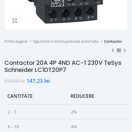
Click to enlarge
Prima pagină
Sigurante si intrerupatoare automate
Contactor
Contactor 20A 4P 4ND AC-1 230V TeSys
Schneider LC1DT20P7
147,23
lei
214,90
lei
CANTITATE
REDUCERE
2 - 5
2%
6 - 10
4%