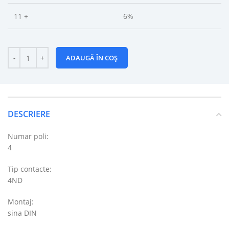
11 +
6%
ADAUGĂ ÎN COȘ
DESCRIERE
Numar poli:
4
Tip contacte:
4ND
Montaj:
sina DIN