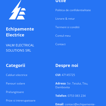
Utile
Politica de confidentialitate
Livrare & retur
Termeni si conditii
Echipamente
Electrice
Contul meu
Contact
VALM ELECTRICAL
SOLUTIONS SRL
Categorii
Despre noi
Cabluri electrice
CUI
: 47145725
Panouri solare
Adresa
: Str. Teiului, Titu,
Dambovita
Prelungitoare
Telefon
: 0753 083 234
Prize si intrerupatoare
Email
: contact@echipamente-