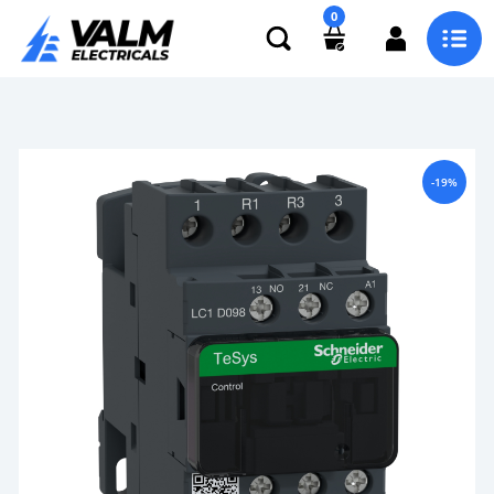
0
-19%