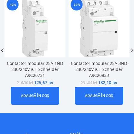
-42%
-37%
Contactor modular 25A 1ND
Contactor modular 25A 3ND
230/240V iCT Schneider
230/240V iCT Schneider
A9C20731
A9C20833
125,67
lei
182,10
lei
216,30
lei
291,04
lei
ADAUGĂ ÎN COȘ
ADAUGĂ ÎN COȘ