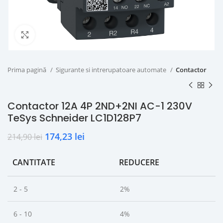
Click to enlarge
Prima pagină
Sigurante si intrerupatoare automate
Contactor
Contactor 12A 4P 2ND+2NI AC-1 230V
TeSys Schneider LC1D128P7
174,23
lei
214,90
lei
CANTITATE
REDUCERE
2 - 5
2%
6 - 10
4%