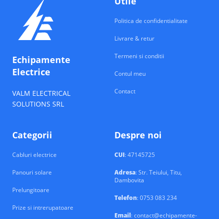
Utile
Politica de confidentialitate
Livrare & retur
Termeni si conditii
Echipamente
Electrice
Contul meu
Contact
VALM ELECTRICAL
SOLUTIONS SRL
Categorii
Despre noi
Cabluri electrice
CUI
: 47145725
Panouri solare
Adresa
: Str. Teiului, Titu,
Dambovita
Prelungitoare
Telefon
: 0753 083 234
Prize si intrerupatoare
Email
: contact@echipamente-