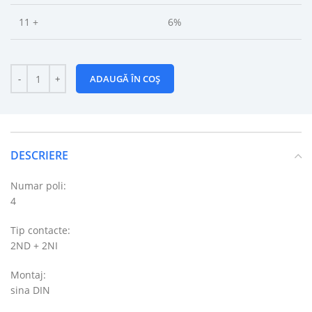
11 +
6%
ADAUGĂ ÎN COȘ
DESCRIERE
Numar poli:
4
Tip contacte:
2ND + 2NI
Montaj:
sina DIN