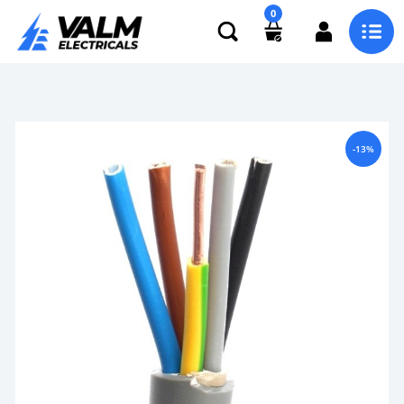
0
-13%