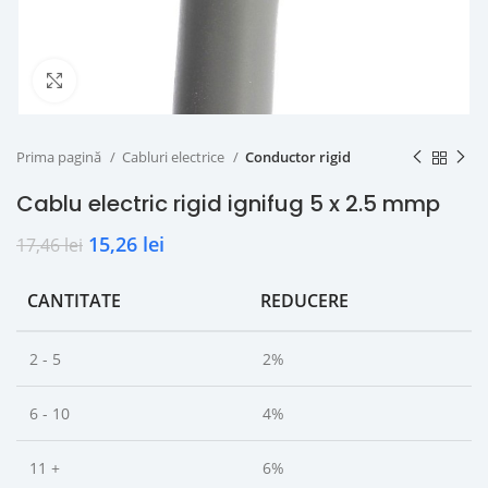
Click to enlarge
Prima pagină
Cabluri electrice
Conductor rigid
Cablu electric rigid ignifug 5 x 2.5 mmp
15,26
lei
17,46
lei
CANTITATE
REDUCERE
2 - 5
2%
6 - 10
4%
11 +
6%