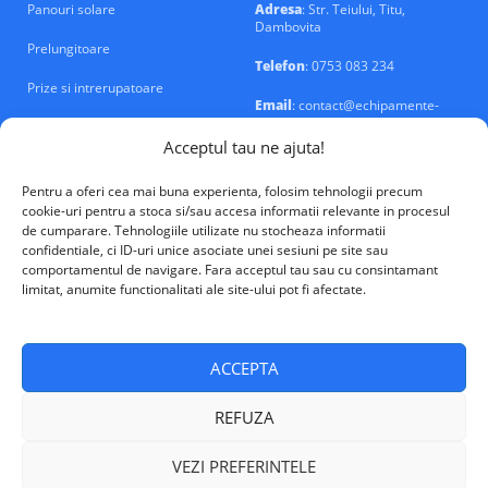
Panouri solare
Adresa
: Str. Teiului, Titu,
Dambovita
Prelungitoare
Telefon
: 0753 083 234
Prize si intrerupatoare
Email
: contact@echipamente-
electrice.ro
Sigurante si tablouri
Acceptul tau ne ajuta!
Pentru a oferi cea mai buna experienta, folosim tehnologii precum
cookie-uri pentru a stoca si/sau accesa informatii relevante in procesul
de cumparare. Tehnologiile utilizate nu stocheaza informatii
confidentiale, ci ID-uri unice asociate unei sesiuni pe site sau
VALM Electrical Solutions © 2026
comportamentul de navigare. Fara acceptul tau sau cu consintamant
limitat, anumite functionalitati ale site-ului pot fi afectate.
ACCEPTA
REFUZA
VEZI PREFERINTELE