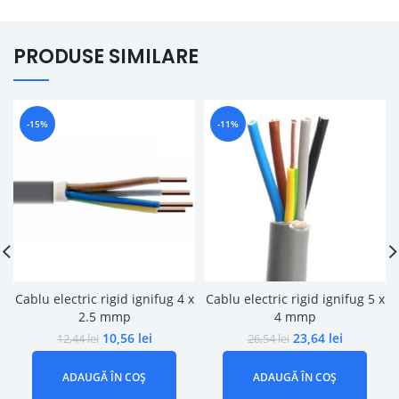
PRODUSE SIMILARE
-15%
-11%
Cablu electric rigid ignifug 4 x
Cablu electric rigid ignifug 5 x
2.5 mmp
4 mmp
10,56
lei
23,64
lei
12,44
lei
26,54
lei
ADAUGĂ ÎN COȘ
ADAUGĂ ÎN COȘ