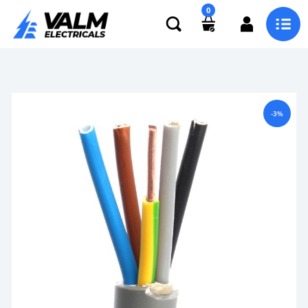
0
-3%