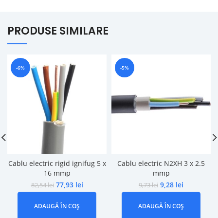
PRODUSE SIMILARE
-6%
-5%
Cablu electric rigid ignifug 5 x
Cablu electric N2XH 3 x 2.5
16 mmp
mmp
77,93
lei
9,28
lei
82,54
lei
9,73
lei
ADAUGĂ ÎN COȘ
ADAUGĂ ÎN COȘ