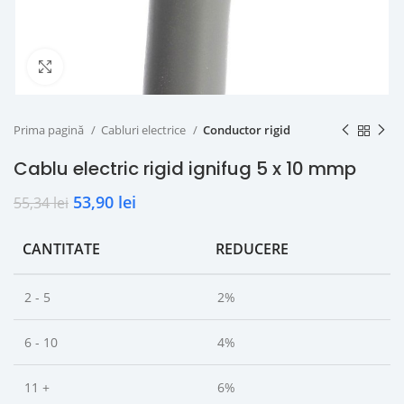
Click to enlarge
Prima pagină
Cabluri electrice
Conductor rigid
Cablu electric rigid ignifug 5 x 10 mmp
53,90
lei
55,34
lei
CANTITATE
REDUCERE
2 - 5
2%
6 - 10
4%
11 +
6%