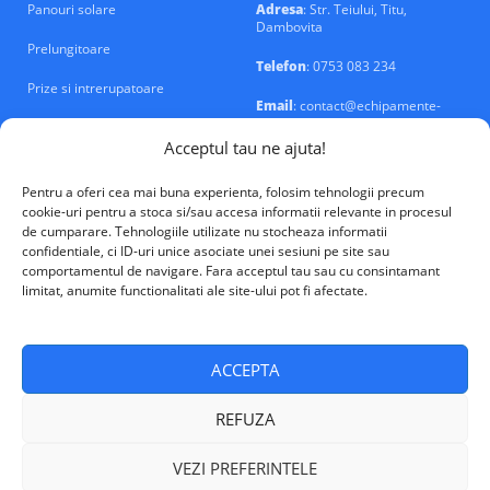
Panouri solare
Adresa
: Str. Teiului, Titu,
Dambovita
Prelungitoare
Telefon
: 0753 083 234
Prize si intrerupatoare
Email
: contact@echipamente-
electrice.ro
Sigurante si tablouri
Acceptul tau ne ajuta!
Pentru a oferi cea mai buna experienta, folosim tehnologii precum
cookie-uri pentru a stoca si/sau accesa informatii relevante in procesul
de cumparare. Tehnologiile utilizate nu stocheaza informatii
confidentiale, ci ID-uri unice asociate unei sesiuni pe site sau
VALM Electrical Solutions © 2026
comportamentul de navigare. Fara acceptul tau sau cu consintamant
limitat, anumite functionalitati ale site-ului pot fi afectate.
ACCEPTA
REFUZA
VEZI PREFERINTELE