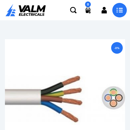
0
-8%