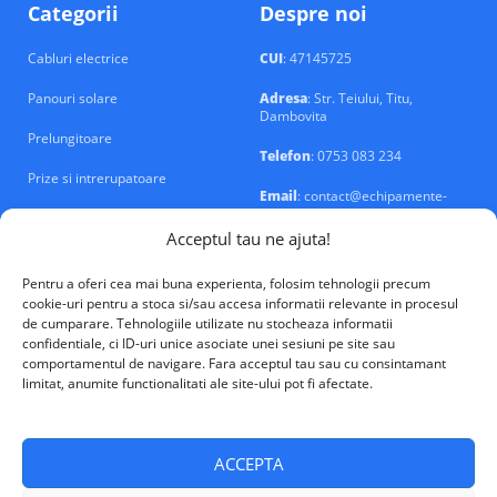
Categorii
Despre noi
Cabluri electrice
CUI
: 47145725
Panouri solare
Adresa
: Str. Teiului, Titu,
Dambovita
Prelungitoare
Telefon
: 0753 083 234
Prize si intrerupatoare
Email
: contact@echipamente-
electrice.ro
Sigurante si tablouri
Acceptul tau ne ajuta!
Pentru a oferi cea mai buna experienta, folosim tehnologii precum
cookie-uri pentru a stoca si/sau accesa informatii relevante in procesul
de cumparare. Tehnologiile utilizate nu stocheaza informatii
confidentiale, ci ID-uri unice asociate unei sesiuni pe site sau
VALM Electrical Solutions © 2026
comportamentul de navigare. Fara acceptul tau sau cu consintamant
limitat, anumite functionalitati ale site-ului pot fi afectate.
ACCEPTA