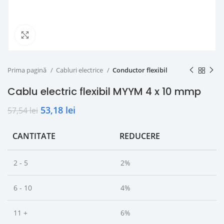
Click to enlarge
Prima pagină
Cabluri electrice
Conductor flexibil
Cablu electric flexibil MYYM 4 x 10 mmp
53,18
lei
57,54
lei
CANTITATE
REDUCERE
2 - 5
2%
6 - 10
4%
11 +
6%