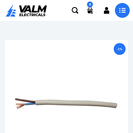
0
-5%