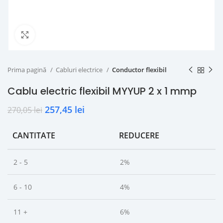
Click to enlarge
Prima pagină
Cabluri electrice
Conductor flexibil
Cablu electric flexibil MYYUP 2 x 1 mmp
257,45
lei
270,05
lei
CANTITATE
REDUCERE
2 - 5
2%
6 - 10
4%
11 +
6%