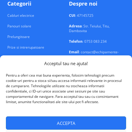
Categorii
Despre noi
Cabluri electrice
CUI
: 47145725
Panouri solare
Adresa
: Str. Teiului, Titu,
Dambovita
Prelungitoare
Telefon
: 0753 083 234
Prize si intrerupatoare
Email
: contact@echipamente-
electrice.ro
Sigurante si tablouri
Acceptul tau ne ajuta!
Pentru a oferi cea mai buna experienta, folosim tehnologii precum
cookie-uri pentru a stoca si/sau accesa informatii relevante in procesul
de cumparare. Tehnologiile utilizate nu stocheaza informatii
confidentiale, ci ID-uri unice asociate unei sesiuni pe site sau
VALM Electrical Solutions © 2026
comportamentul de navigare. Fara acceptul tau sau cu consintamant
limitat, anumite functionalitati ale site-ului pot fi afectate.
ACCEPTA