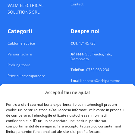
Contact
VALM ELECTRICAL
SOLUTIONS SRL
Categorii
Despre noi
Cabluri electrice
CUI
: 47145725
Panouri solare
Adresa
: Str. Teiului, Titu,
Dambovita
Prelungitoare
Telefon
: 0753 083 234
Prize si intrerupatoare
Email
: contact@echipamente-
electrice.ro
Sigurante si tablouri
Acceptul tau ne ajuta!
Pentru a oferi cea mai buna experienta, folosim tehnologii precum
cookie-uri pentru a stoca si/sau accesa informatii relevante in procesul
de cumparare. Tehnologiile utilizate nu stocheaza informatii
confidentiale, ci ID-uri unice asociate unei sesiuni pe site sau
VALM Electrical Solutions © 2026
comportamentul de navigare. Fara acceptul tau sau cu consintamant
limitat, anumite functionalitati ale site-ului pot fi afectate.