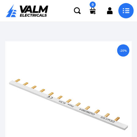
0
-20%