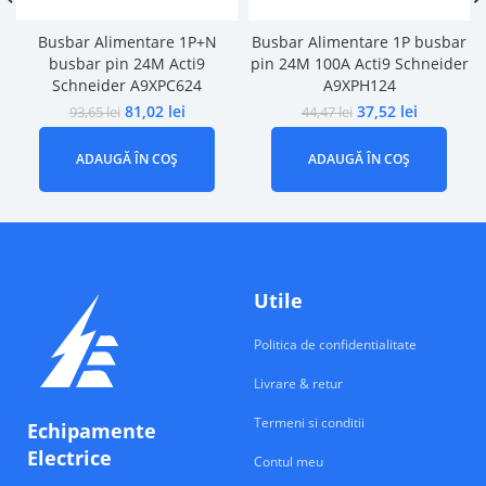
Busbar Alimentare 1P+N
Busbar Alimentare 1P busbar
busbar pin 24M Acti9
pin 24M 100A Acti9 Schneider
Schneider A9XPC624
A9XPH124
81,02
lei
37,52
lei
93,65
lei
44,47
lei
ADAUGĂ ÎN COȘ
ADAUGĂ ÎN COȘ
Utile
Politica de confidentialitate
Livrare & retur
Termeni si conditii
Echipamente
Electrice
Contul meu