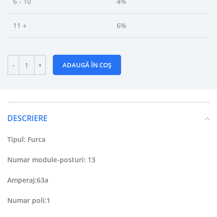
6 - 10
4%
11 +
6%
ADAUGĂ ÎN COȘ
DESCRIERE
Tipul: Furca
Numar module-posturi: 13
Amperaj:63a
Numar poli:1