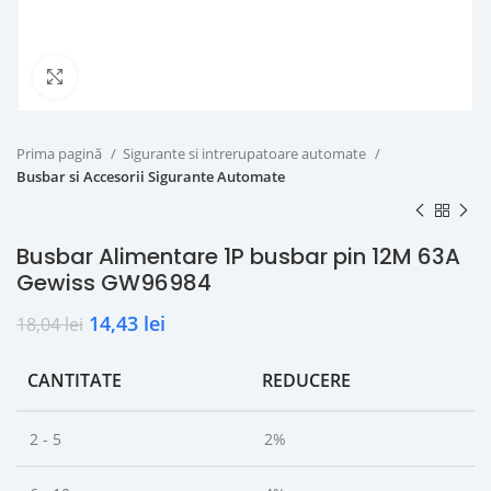
Click to enlarge
Prima pagină
Sigurante si intrerupatoare automate
Busbar si Accesorii Sigurante Automate
Busbar Alimentare 1P busbar pin 12M 63A
Gewiss GW96984
14,43
lei
18,04
lei
CANTITATE
REDUCERE
2 - 5
2%