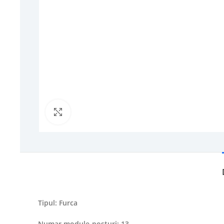
Click to enlarge
Tipul: Furca
Numar module-posturi: 13