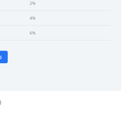
2%
4%
6%
Ș
)