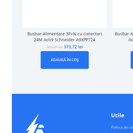
Busbar Alimentare 3P+N cu conectori
Busbar A
24M Acti9 Schneider A9XPP724
Ac
373,72
lei
395,31
lei
ADAUGĂ ÎN COȘ
Utile
Politica de co