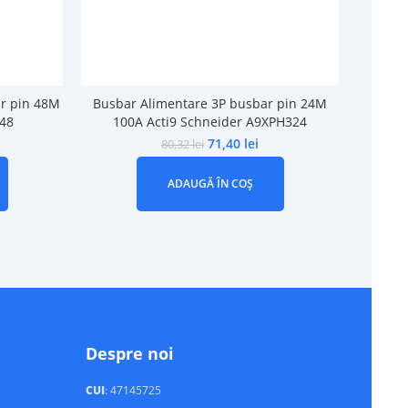
r pin 48M
Busbar Alimentare 3P busbar pin 24M
Busba
648
100A Acti9 Schneider A9XPH324
71,40
lei
80,32
lei
ADAUGĂ ÎN COȘ
Despre noi
CUI
: 47145725