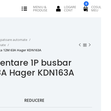
0
erupatoare automate
omate
rca 12M 63A Hager KDN163A
entare 1P busbar
3A Hager KDN163A
REDUCERE