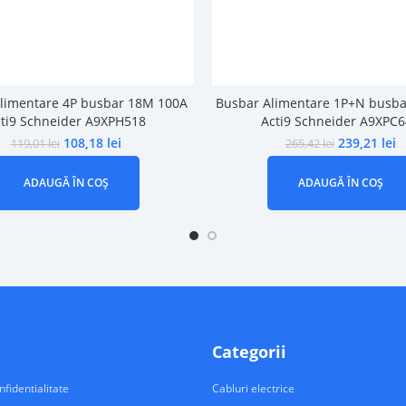
limentare 4P busbar 18M 100A
Busbar Alimentare 1P+N busba
ti9 Schneider A9XPH518
Acti9 Schneider A9XPC
108,18
lei
239,21
lei
119,01
lei
265,42
lei
ADAUGĂ ÎN COȘ
ADAUGĂ ÎN COȘ
Categorii
nfidentialitate
Cabluri electrice