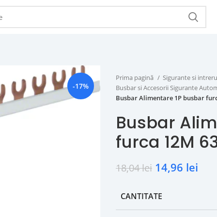
Prima pagină
Sigurante si intr
-17%
Busbar si Accesorii Sigurante Aut
Busbar Alimentare 1P busbar fu
Busbar Alim
furca 12M 6
14,96
lei
18,04
lei
CANTITATE