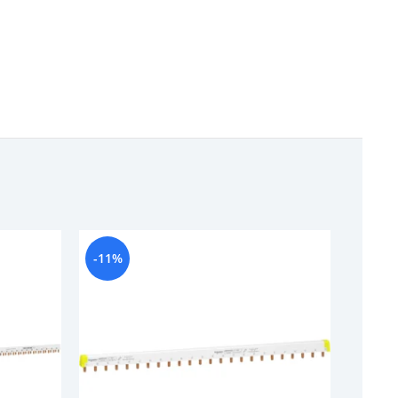
-11%
-14%