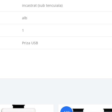
incastrat (sub tencuiala)
alb
1
Priza USB