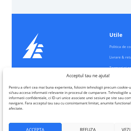
Utile
Politica de co
Livrare & ret
Termeni si co
Echipamente Electrice
Acceptul tau ne ajuta!
Contul meu
VALM ELECTRICAL SOLUTIONS SRL
Pentru a oferi cea mai buna experienta, folosim tehnologii precum cookie-u
Contact
si/sau accesa informatii relevante in procesul de cumparare. Tehnologiile u
informatii confidentiale, ci ID-uri unice asociate unei sesiuni pe site sau 
navigare. Fara acceptul tau sau cu consintamant limitat, anumite functionalita
afectate.
ACCEPTA
REFUZA
VEZI