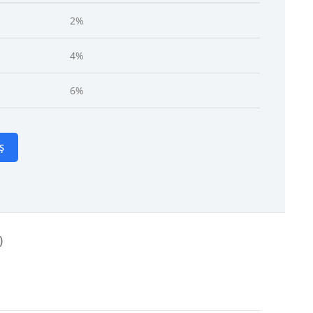
2%
4%
6%
Ș
)