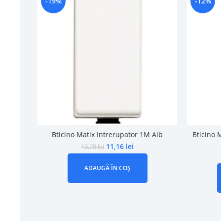
-19%
-12%
Bticino Matix Intrerupator 1M Alb
Bticino 
11,16
lei
13,78
lei
ADAUGĂ ÎN COȘ