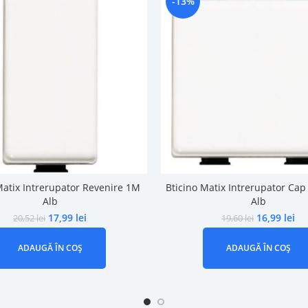
-13%
Matix Intrerupator Revenire 1M
Bticino Matix Intrerupator Ca
Alb
Alb
17,99
lei
16,99
lei
20,52
lei
19,60
lei
ADAUGĂ ÎN COȘ
ADAUGĂ ÎN COȘ