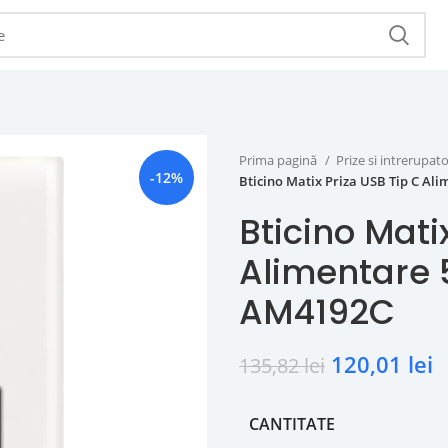
Prima pagină
Prize si intrerupat
-12%
Bticino Matix Priza USB Tip C Al
Bticino Mati
Alimentare 
AM4192C
120,01
lei
135,82
lei
CANTITATE