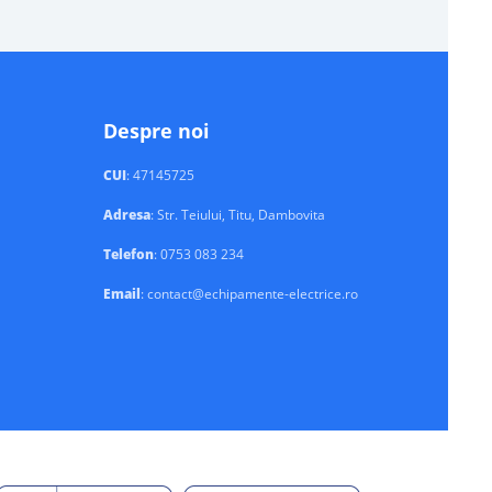
Despre noi
CUI
: 47145725
Adresa
: Str. Teiului, Titu, Dambovita
Telefon
: 0753 083 234
Email
: contact@echipamente-electrice.ro