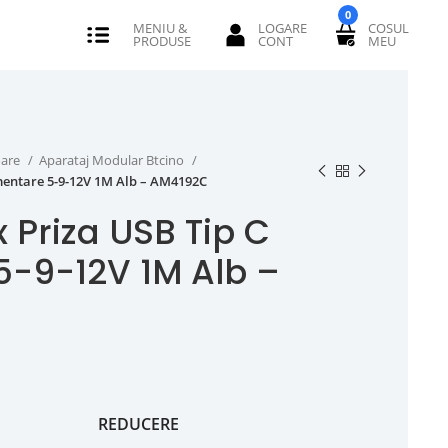
0
oare
Aparataj Modular Btcino
imentare 5-9-12V 1M Alb – AM4192C
x Priza USB Tip C
5-9-12V 1M Alb –
REDUCERE