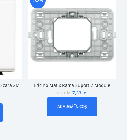
-32%
-27%
p Scara 2M
Bticino Matix Rama Suport 2 Module
Btic
7,63
lei
11,16
lei
ADAUGĂ ÎN COȘ