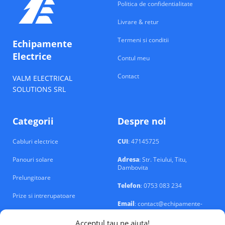
Politica de confidentialitate
Livrare & retur
Termeni si conditii
Echipamente
Electrice
Contul meu
Contact
VALM ELECTRICAL
SOLUTIONS SRL
Categorii
Despre noi
Cabluri electrice
CUI
: 47145725
Panouri solare
Adresa
: Str. Teiului, Titu,
Dambovita
Prelungitoare
Telefon
: 0753 083 234
Prize si intrerupatoare
Email
: contact@echipamente-
electrice.ro
Sigurante si tablouri
Acceptul tau ne ajuta!