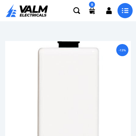
0
-13%