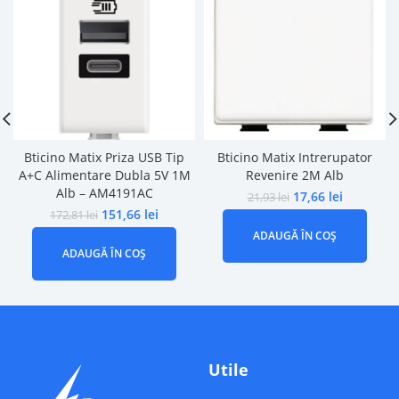
Bticino Matix Priza USB Tip
Bticino Matix Intrerupator
A+C Alimentare Dubla 5V 1M
Revenire 2M Alb
Alb – AM4191AC
17,66
lei
21,93
lei
151,66
lei
172,81
lei
ADAUGĂ ÎN COȘ
ADAUGĂ ÎN COȘ
Utile