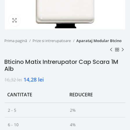
Click to enlarge
Prima pagină
Prize si intrerupatoare
Aparataj Modular Btcino
Bticino Matix Intrerupator Cap Scara 1M
Alb
14,28
lei
16,32
lei
CANTITATE
REDUCERE
2 - 5
2%
6 - 10
4%