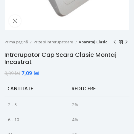
Click to enlarge
Prima pagină
Prize si intrerupatoare
Aparataj Clasic
Intrerupator Cap Scara Clasic Montaj
Incastrat
7,09
lei
8,99
lei
CANTITATE
REDUCERE
2 - 5
2%
6 - 10
4%