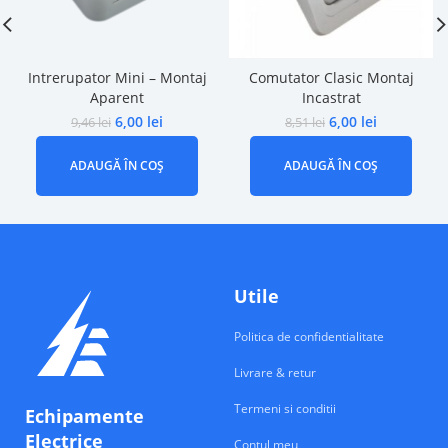
Intrerupator Mini – Montaj
Comutator Clasic Montaj
Aparent
Incastrat
6,00
lei
6,00
lei
9,46
lei
8,51
lei
ADAUGĂ ÎN COȘ
ADAUGĂ ÎN COȘ
Utile
Politica de confidentialitate
Livrare & retur
Termeni si conditii
Echipamente
Electrice
Contul meu