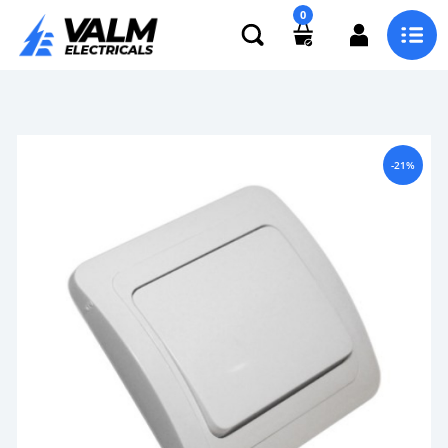
0
-21%