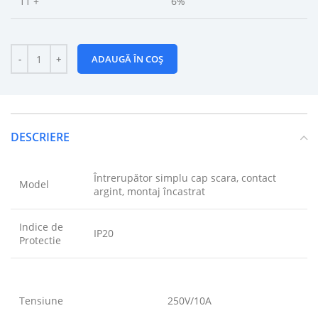
11 +
6%
ADAUGĂ ÎN COȘ
DESCRIERE
Întrerupător simplu cap scara, contact
Model
argint, montaj încastrat
Indice de
IP20
Protectie
Tensiune
250V/10A