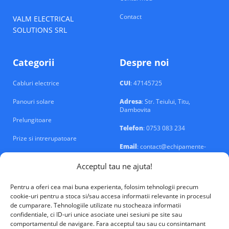
Contact
VALM ELECTRICAL
SOLUTIONS SRL
Categorii
Despre noi
Cabluri electrice
CUI
: 47145725
Panouri solare
Adresa
: Str. Teiului, Titu,
Dambovita
Prelungitoare
Telefon
: 0753 083 234
Prize si intrerupatoare
Email
: contact@echipamente-
electrice.ro
Sigurante si tablouri
Acceptul tau ne ajuta!
Pentru a oferi cea mai buna experienta, folosim tehnologii precum
cookie-uri pentru a stoca si/sau accesa informatii relevante in procesul
de cumparare. Tehnologiile utilizate nu stocheaza informatii
confidentiale, ci ID-uri unice asociate unei sesiuni pe site sau
VALM Electrical Solutions © 2026
comportamentul de navigare. Fara acceptul tau sau cu consintamant