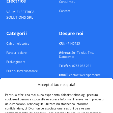
Electrice
Contul meu
Contact
VALM ELECTRICAL
SOLUTIONS SRL
Categorii
Despre noi
Cabluri electrice
CUI
: 47145725
Panouri solare
Adresa
: Str. Teiului, Titu,
Dambovita
Prelungitoare
Telefon
: 0753 083 234
Prize si intrerupatoare
Email
: contact@echipamente-
electrice.ro
Sigurante si tablouri
Acceptul tau ne ajuta!
Pentru a oferi cea mai buna experienta, folosim tehnologii precum
cookie-uri pentru a stoca si/sau accesa informatii relevante in procesul
de cumparare. Tehnologiile utilizate nu stocheaza informatii
confidentiale, ci ID-uri unice asociate unei sesiuni pe site sau
VALM Electrical Solutions © 2026
comportamentul de navigare. Fara acceptul tau sau cu consintamant