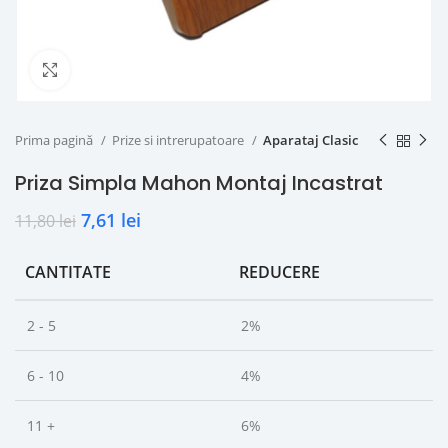
Click to enlarge
Prima pagină
Prize si intrerupatoare
Aparataj Clasic
Priza Simpla Mahon Montaj Incastrat
7,61
lei
11,80
lei
CANTITATE
REDUCERE
2 - 5
2%
6 - 10
4%
11 +
6%