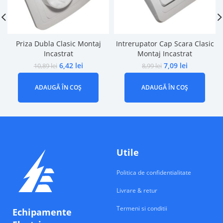
Priza Dubla Clasic Montaj
Intrerupator Cap Scara Clasic
Incastrat
Montaj Incastrat
6,42
lei
7,09
lei
10,89
lei
8,99
lei
ADAUGĂ ÎN COȘ
ADAUGĂ ÎN COȘ
Utile
Politica de confidentialitate
Livrare & retur
Termeni si conditii
Echipamente