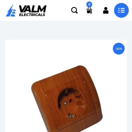
0
-36%