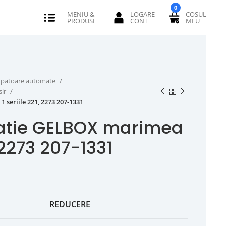
0
erupatoare automate
sir
seriile 221, 2273 207-1331
atie GELBOX marimea
, 2273 207-1331
REDUCERE