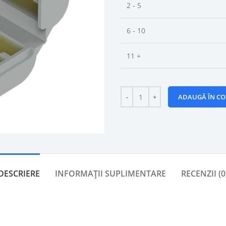
2 - 5
6 - 10
11 +
ADAUGĂ ÎN CO
DESCRIERE
INFORMAȚII SUPLIMENTARE
RECENZII (0