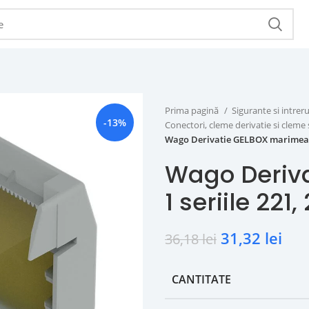
Prima pagină
Sigurante si intr
-13%
Conectori, cleme derivatie si cleme 
Wago Derivatie GELBOX marimea 1 
Wago Deriv
1 seriile 221
31,32
lei
36,18
lei
CANTITATE