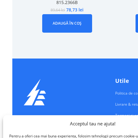
815.2366B
78,73
lei
89,64
lei
ADAUGĂ ÎN COȘ
Utile
Politica de co
Livrare & ret
Termeni si co
Echipamente Electrice
Acceptul tau ne ajuta!
Contul meu
VALM ELECTRICAL SOLUTIONS SRL
Pentru a oferi cea mai buna experienta, folosim tehnologii precum cookie-u
Contact