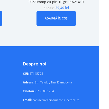
95/70mmp cu pin 1P gri IKA21410
59,40
lei
70,20
lei
ADAUGĂ ÎN COȘ
Despre noi
CUI
: 47145725
Adresa
: Str. Teiului, Titu, Dambovita
Telefon
: 0753 083 234
Email
: contact@echipamente-electrice.ro