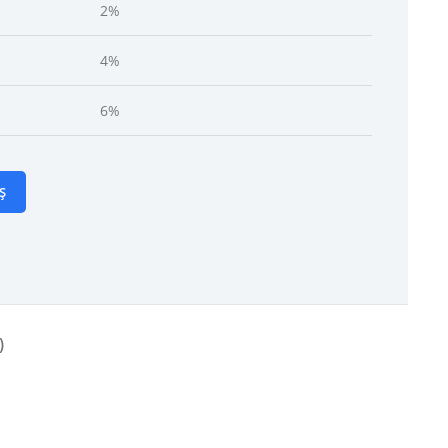
2%
4%
6%
Ș
)