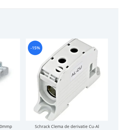
-15%
-12%
 10mmp
Schrack Clema de derivatie Cu-Al
Sca