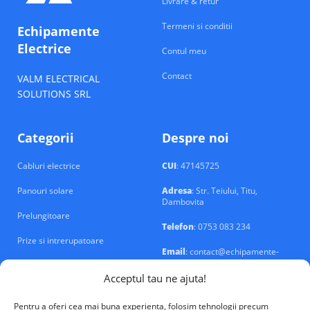
Livrare & retur
Termeni si conditii
Echipamente
Electrice
Contul meu
Contact
VALM ELECTRICAL
SOLUTIONS SRL
Categorii
Despre noi
Cabluri electrice
CUI
: 47145725
Panouri solare
Adresa
: Str. Teiului, Titu,
Dambovita
Prelungitoare
Telefon
: 0753 083 234
Prize si intrerupatoare
Email
: contact@echipamente-
electrice.ro
Sigurante si tablouri
Acceptul tau ne ajuta!
Pentru a oferi cea mai buna experienta, folosim tehnologii precum