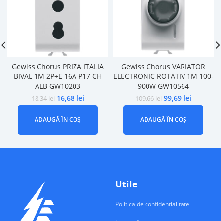
Gewiss Chorus PRIZA ITALIA
Gewiss Chorus VARIATOR
BIVAL 1M 2P+E 16A P17 CH
ELECTRONIC ROTATIV 1M 100-
ALB GW10203
900W GW10564
16,68
lei
99,69
lei
18,34
lei
109,66
lei
ADAUGĂ ÎN COȘ
ADAUGĂ ÎN COȘ
Utile
Politica de confidentialitate