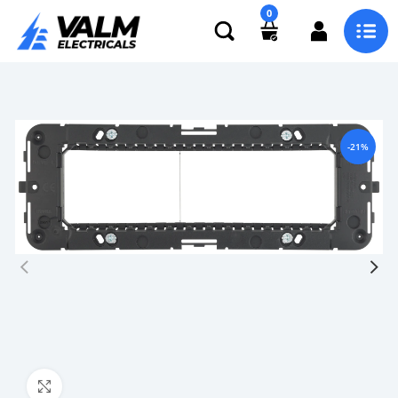
0
-21%
Click to enlarge