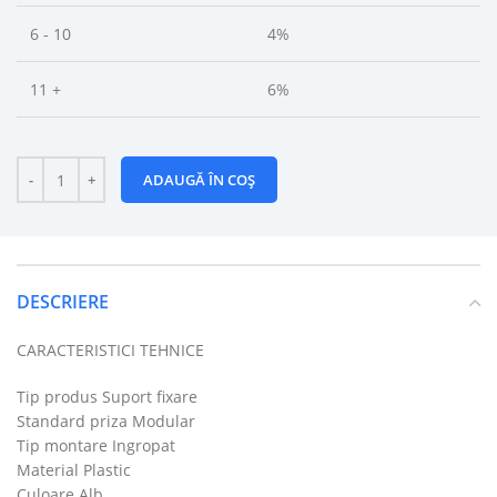
6 - 10
4%
11 +
6%
ADAUGĂ ÎN COȘ
DESCRIERE
CARACTERISTICI TEHNICE
Tip produs Suport fixare
Standard priza Modular
Tip montare Ingropat
Material Plastic
Culoare Alb