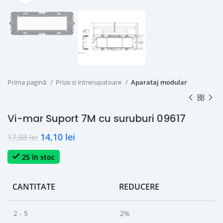
Prima pagină
Prize si intrerupatoare
Aparataj modular
Vi-mar Suport 7M cu suruburi 09617
14,10
lei
17,88
lei
25 în stoc
CANTITATE
REDUCERE
2 - 5
2%