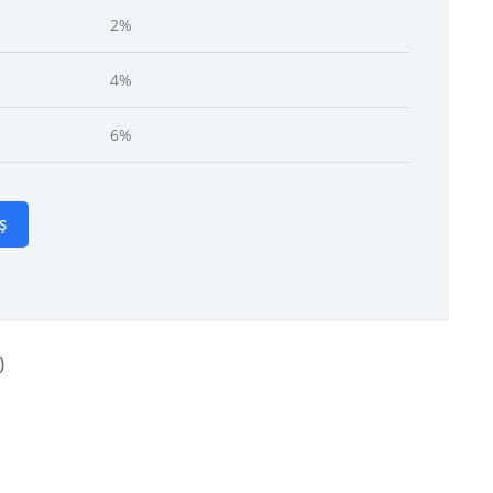
2%
4%
6%
Ș
)