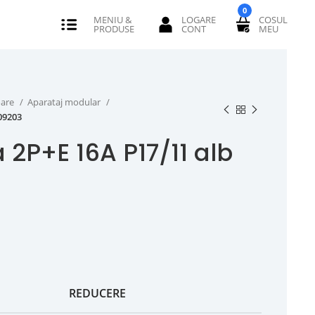
0
oare
Aparataj modular
09203
 2P+E 16A P17/11 alb
REDUCERE