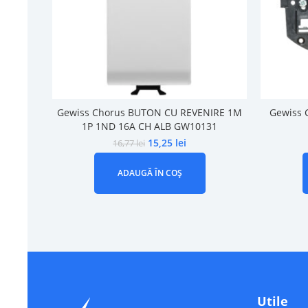
Gewiss Chorus BUTON CU REVENIRE 1M
Gewiss 
1P 1ND 16A CH ALB GW10131
15,25
lei
16,77
lei
ADAUGĂ ÎN COȘ
Utile