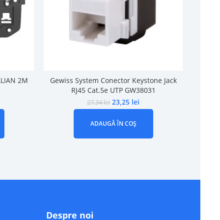
ALIAN 2M
Gewiss System Conector Keystone Jack
Gew
RJ45 Cat.5e UTP GW38031
23,25
lei
27,34
lei
ADAUGĂ ÎN COȘ
Despre noi