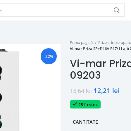
Prima pagină
Prize si intrerupat
Vi-mar Priza 2P+E 16A P17/11 alb 
-22%
Vi-mar Priza
09203
12,21
lei
15,64
lei
25 în stoc
CANTITATE