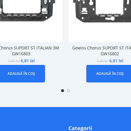
Chorus SUPORT ST ITALIAN 3M
Gewiss Chorus SUPORT ST IT
GW16803
GW16802
6,81
lei
6,81
lei
7,49
lei
7,49
lei
ADAUGĂ ÎN COȘ
ADAUGĂ ÎN COȘ
Categorii