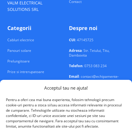
Contact
VALM ELECTRICAL
SOLUTIONS SRL
Categorii
Despre noi
Cabluri electrice
CUI
: 47145725
Panouri solare
Adresa
: Str. Teiului, Titu,
Dambovita
Prelungitoare
Telefon
: 0753 083 234
Prize si intrerupatoare
Email
: contact@echipamente-
electrice.ro
Sigurante si tablouri
Acceptul tau ne ajuta!
Pentru a oferi cea mai buna experienta, folosim tehnologii precum
cookie-uri pentru a stoca si/sau accesa informatii relevante in procesul
de cumparare. Tehnologiile utilizate nu stocheaza informatii
confidentiale, ci ID-uri unice asociate unei sesiuni pe site sau
VALM Electrical Solutions © 2026
comportamentul de navigare. Fara acceptul tau sau cu consintamant
limitat, anumite functionalitati ale site-ului pot fi afectate.