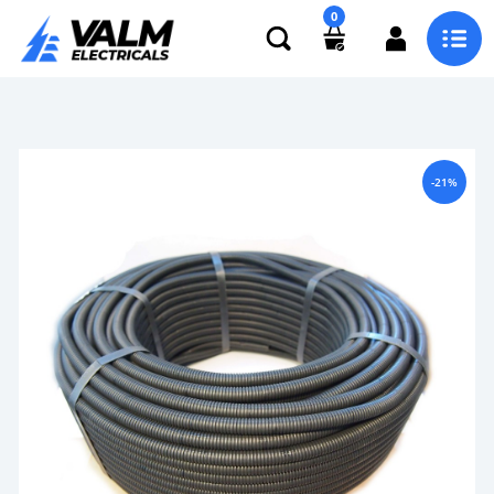
0
-21%