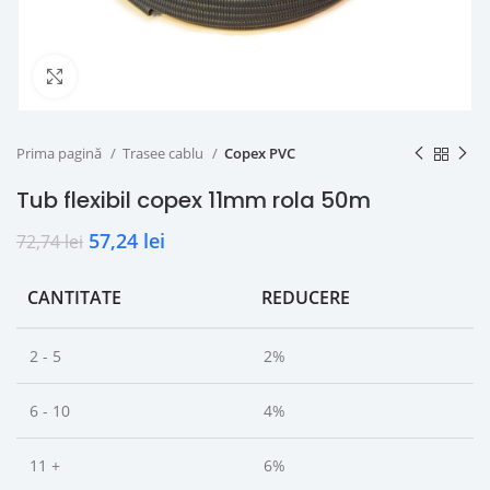
Click to enlarge
Prima pagină
Trasee cablu
Copex PVC
Tub flexibil copex 11mm rola 50m
57,24
lei
72,74
lei
CANTITATE
REDUCERE
2 - 5
2%
6 - 10
4%
11 +
6%