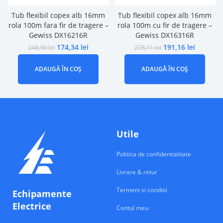
Tub flexibil copex alb 16mm
Tub flexibil copex alb 16mm
rola 100m fara fir de tragere –
rola 100m cu fir de tragere –
Gewiss DX16216R
Gewiss DX16316R
174,34
lei
191,16
lei
248,90
lei
278,11
lei
ADAUGĂ ÎN COȘ
ADAUGĂ ÎN COȘ
Utile
Politica de confidentialitate
Livrare & retur
Termeni si conditii
Echipamente
Electrice
Contul meu