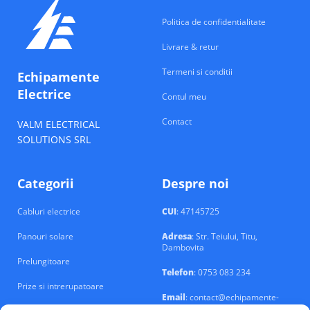
Politica de confidentialitate
Livrare & retur
Termeni si conditii
Echipamente
Electrice
Contul meu
Contact
VALM ELECTRICAL
SOLUTIONS SRL
Categorii
Despre noi
Cabluri electrice
CUI
: 47145725
Panouri solare
Adresa
: Str. Teiului, Titu,
Dambovita
Prelungitoare
Telefon
: 0753 083 234
Prize si intrerupatoare
Email
: contact@echipamente-
electrice.ro