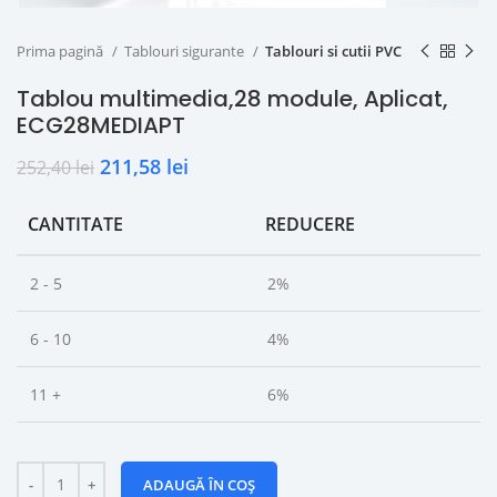
Prima pagină
Tablouri sigurante
Tablouri si cutii PVC
Tablou multimedia,28 module, Aplicat,
ECG28MEDIAPT
211,58
lei
252,40
lei
CANTITATE
REDUCERE
2 - 5
2%
6 - 10
4%
11 +
6%
ADAUGĂ ÎN COȘ