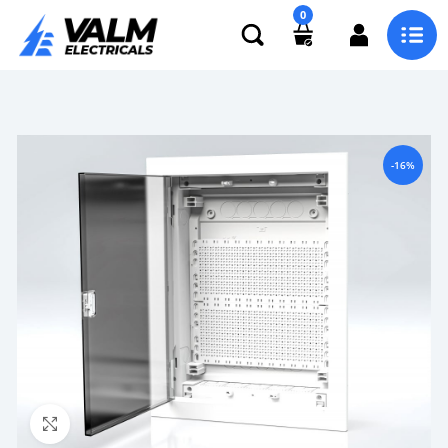
0
-16%
Click to enlarge