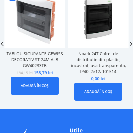
TABLOU SIGURANTE GEWISS
Noark 24T Cofret de
DECORATIV ST 24M ALB
distributie din plastic,
GW40233TB
incastrat, usa transparenta,
IP40, 2×12, 101514
158,79
lei
184,15
lei
0,00
lei
ADAUGĂ ÎN COȘ
ADAUGĂ ÎN COȘ
Utile