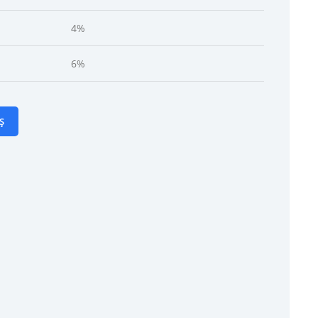
4%
6%
Ș