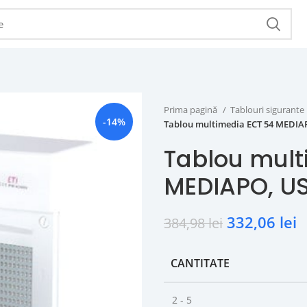
Prima pagină
Tablouri sigurante
-14%
Tablou multimedia ECT 54 MEDIAP
Tablou mult
MEDIAPO, USA
332,06
lei
384,98
lei
CANTITATE
2 - 5