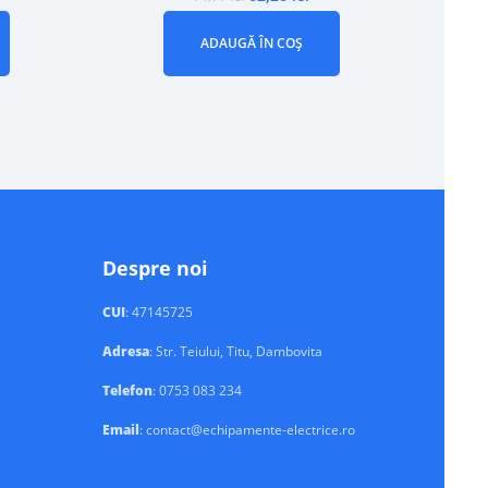
ADAUGĂ ÎN COȘ
Despre noi
CUI
: 47145725
Adresa
: Str. Teiului, Titu, Dambovita
Telefon
: 0753 083 234
Email
: contact@echipamente-electrice.ro