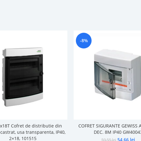
-8%
x18T Cofret de distributie din
COFRET SIGURANTE GEWISS 
incastrat, usa transparenta, IP40,
DEC. 8M IP40 GW4004
2×18, 101515
54,66
lei
59,55
lei