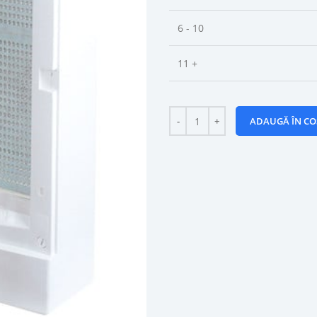
6 - 10
11 +
ADAUGĂ ÎN CO