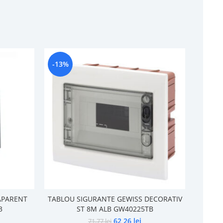
-13%
-31%
APARENT
TABLOU SIGURANTE GEWISS DECORATIV
TABLOU
3
ST 8M ALB GW40225TB
FUM 
62,26
lei
71,77
lei