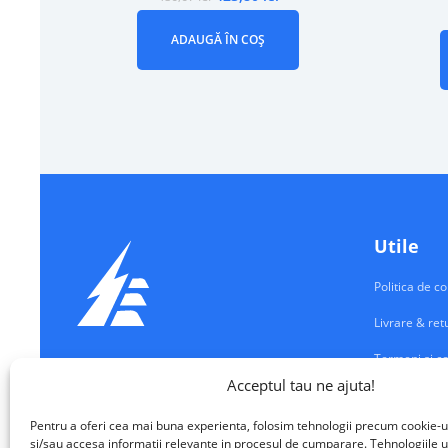
ADAUGĂ ÎN COȘ
Utile
Politica de co
Livrare & ret
Termeni si co
Echipamente Electrice
Acceptul tau ne ajuta!
Contul meu
VALM ELECTRICAL SOLUTIONS SRL
Pentru a oferi cea mai buna experienta, folosim tehnologii precum cookie-u
Contact
si/sau accesa informatii relevante in procesul de cumparare. Tehnologiile u