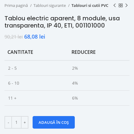
Prima pagină
Tablouri sigurante
Tablouri si cutii PVC
Tablou electric aparent, 8 module, usa
transparenta, IP 40, ETI, 001101000
68,08
lei
90,21
lei
CANTITATE
REDUCERE
2 - 5
2%
6 - 10
4%
11 +
6%
ADAUGĂ ÎN COȘ