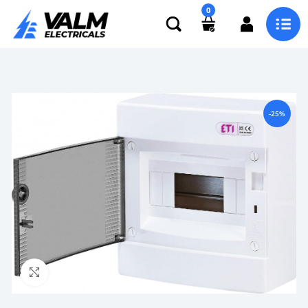
0
-25%
Click to enlarge