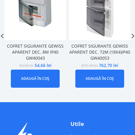
COFRET SIGURANTE GEWISS
COFRET SIGURANTE GEWISS
APARENT DEC. 8M IP40
APARENT DEC. 72M (18X4)IP40
GW40043
GW40053
54,66
lei
762,70
lei
59,55
lei
877,10
lei
ADAUGĂ ÎN COȘ
ADAUGĂ ÎN COȘ
Utile