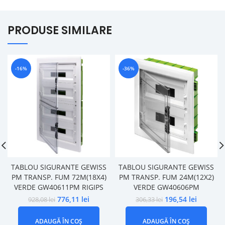
PRODUSE SIMILARE
-16%
-36%
TABLOU SIGURANTE GEWISS
TABLOU SIGURANTE GEWISS
PM TRANSP. FUM 72M(18X4)
PM TRANSP. FUM 24M(12X2)
VERDE GW40611PM RIGIPS
VERDE GW40606PM
776,11
lei
196,54
lei
928,08
lei
306,33
lei
ADAUGĂ ÎN COȘ
ADAUGĂ ÎN COȘ