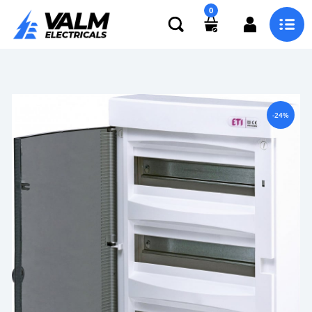
0
-24%