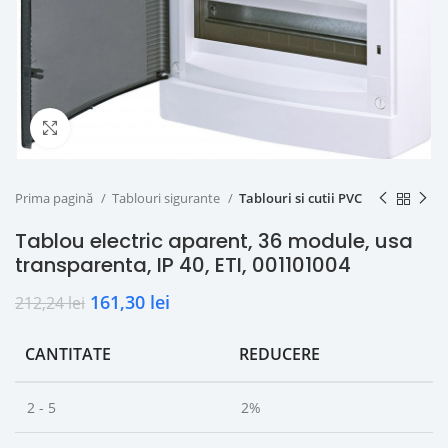
Click to enlarge
Prima pagină
Tablouri sigurante
Tablouri si cutii PVC
Tablou electric aparent, 36 module, usa
transparenta, IP 40, ETI, 001101004
161,30
lei
212,24
lei
CANTITATE
REDUCERE
2 - 5
2%