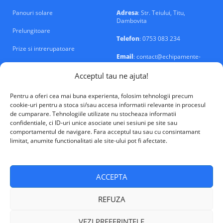
Panouri solare
Adresa
: Str. Teiului, Titu,
Dambovita
Prelungitoare
Telefon
: 0753 083 234
Prize si intrerupatoare
Email
: contact@echipamente-
electrice.ro
Sigurante si tablouri
Acceptul tau ne ajuta!
Pentru a oferi cea mai buna experienta, folosim tehnologii precum
cookie-uri pentru a stoca si/sau accesa informatii relevante in procesul
de cumparare. Tehnologiile utilizate nu stocheaza informatii
confidentiale, ci ID-uri unice asociate unei sesiuni pe site sau
VALM Electrical Solutions © 2026
comportamentul de navigare. Fara acceptul tau sau cu consintamant
limitat, anumite functionalitati ale site-ului pot fi afectate.
ACCEPTA
REFUZA
VEZI PREFERINTELE