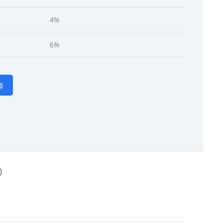
4%
6%
Ș
)