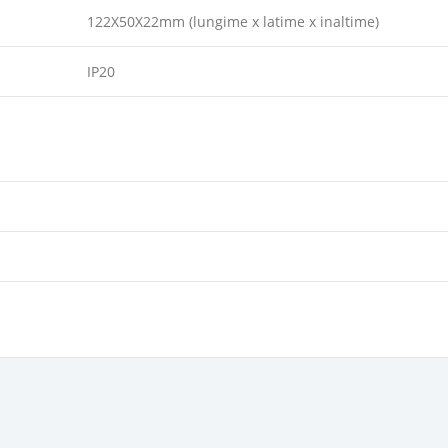
122X50X22mm (lungime x latime x inaltime)
IP20