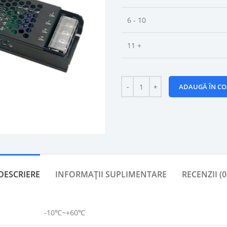
6 - 10
11 +
ADAUGĂ ÎN CO
DESCRIERE
INFORMAȚII SUPLIMENTARE
RECENZII (0
-10℃~+60℃