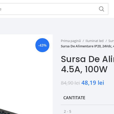
Prima pagină
Iluminat led
Sur
-43%
Sursa De Alimentare IP20, 24Vdc, 
Sursa De Al
4.5A, 100W
48,19
lei
84,90
lei
CANTITATE
2 - 5