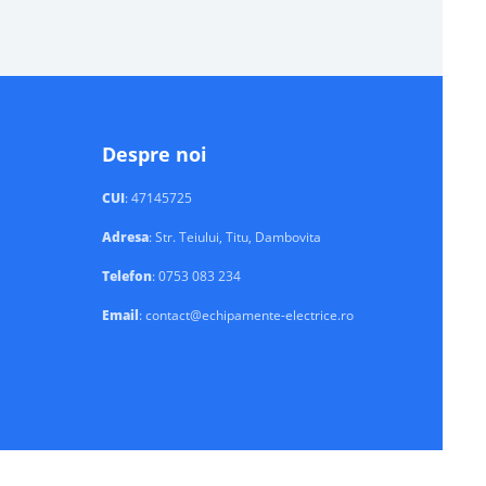
Despre noi
CUI
: 47145725
Adresa
: Str. Teiului, Titu, Dambovita
Telefon
: 0753 083 234
Email
: contact@echipamente-electrice.ro