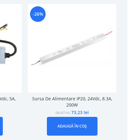
-26%
-33%
Vdc, 5A,
Sursa De Alimentare IP20, 24Vdc, 8.3A,
Sursa 
200W
73,23
lei
98,47
lei
ADAUGĂ ÎN COȘ