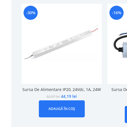
-30%
-16%
Sursa De Alimentare IP20, 24Vdc, 1A, 24W
Sursa De
44,19
lei
62,97
lei
ADAUGĂ ÎN COȘ