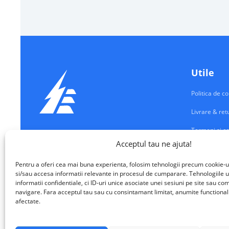
Utile
Politica de co
Livrare & ret
Termeni si co
Echipamente Electrice
Acceptul tau ne ajuta!
Contul meu
VALM ELECTRICAL SOLUTIONS SRL
Pentru a oferi cea mai buna experienta, folosim tehnologii precum cookie-u
Contact
si/sau accesa informatii relevante in procesul de cumparare. Tehnologiile u
informatii confidentiale, ci ID-uri unice asociate unei sesiuni pe site sau 
navigare. Fara acceptul tau sau cu consintamant limitat, anumite functionalita
afectate.