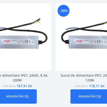
-30%
 Alimentare IP67, 24Vdc, 8.3A,
Sursa De Alimentare IP67, 24
200W
120W
167,91
lei
118,11
lei
199,95
lei
167,93
lei
ADAUGĂ ÎN COȘ
ADAUGĂ ÎN COȘ