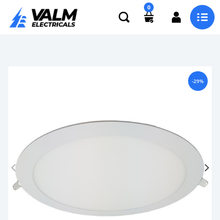
0
-29%