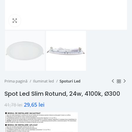
Click to enlarge
Prima pagină
Iluminat led
Spoturi Led
Spot Led Slim Rotund, 24w, 4100k, Ø300
29,65
lei
41,78
lei