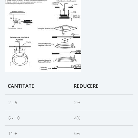
CANTITATE
REDUCERE
2 - 5
2%
6 - 10
4%
11 +
6%