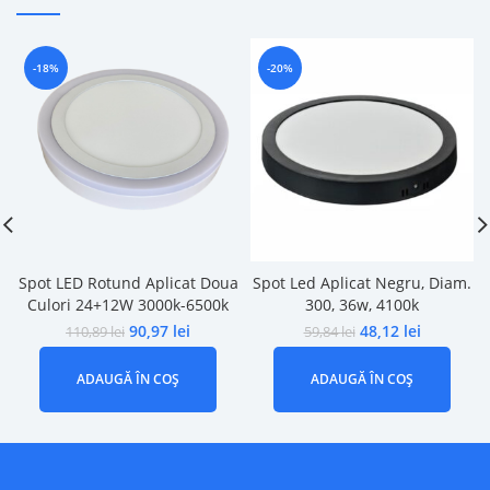
-18%
-20%
Spot LED Rotund Aplicat Doua
Spot Led Aplicat Negru, Diam.
Culori 24+12W 3000k-6500k
300, 36w, 4100k
90,97
lei
48,12
lei
110,89
lei
59,84
lei
ADAUGĂ ÎN COȘ
ADAUGĂ ÎN COȘ