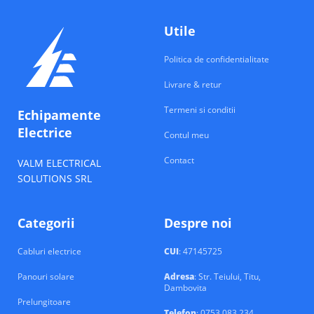
Utile
Politica de confidentialitate
Livrare & retur
Termeni si conditii
Echipamente
Electrice
Contul meu
Contact
VALM ELECTRICAL
SOLUTIONS SRL
Categorii
Despre noi
Cabluri electrice
CUI
: 47145725
Panouri solare
Adresa
: Str. Teiului, Titu,
Dambovita
Prelungitoare
Telefon
: 0753 083 234