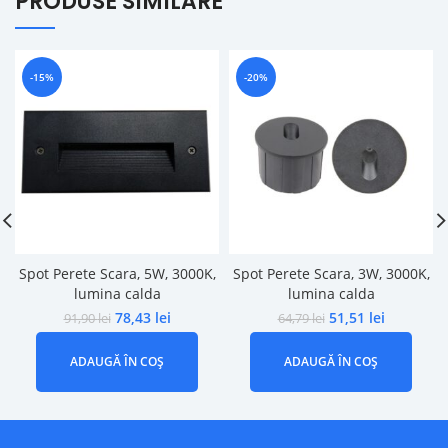
PRODUSE SIMILARE
-15%
-20%
Spot Perete Scara, 5W, 3000K,
Spot Perete Scara, 3W, 3000K,
lumina calda
lumina calda
78,43
lei
51,51
lei
91,90
lei
64,79
lei
ADAUGĂ ÎN COȘ
ADAUGĂ ÎN COȘ