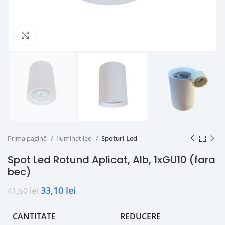
Click to enlarge
Prima pagină
Iluminat led
Spoturi Led
Spot Led Rotund Aplicat, Alb, 1xGU10 (fara
bec)
33,10
lei
41,50
lei
CANTITATE
REDUCERE