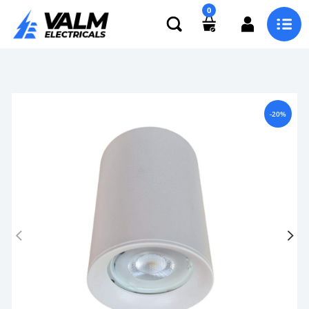
0
-20%