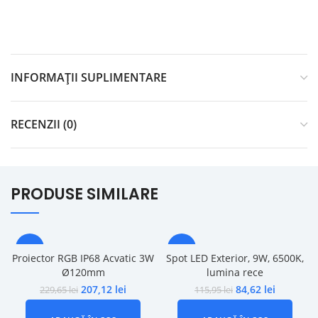
INFORMAȚII SUPLIMENTARE
RECENZII (0)
PRODUSE SIMILARE
-10%
-27%
Proiector RGB IP68 Acvatic 3W
Spot LED Exterior, 9W, 6500K,
Ø120mm
lumina rece
207,12
lei
84,62
lei
229,65
lei
115,95
lei