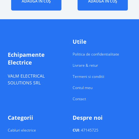
ADAUGĂ ÎN COȘ
ADAUGĂ ÎN COȘ
Utile
Echipamente
Politica de confidentialitate
Electrice
Livrare & retur
VALM ELECTRICAL
Termeni si conditii
SOLUTIONS SRL
Contul meu
Contact
Categorii
Despre noi
Cabluri electrice
CUI
: 47145725