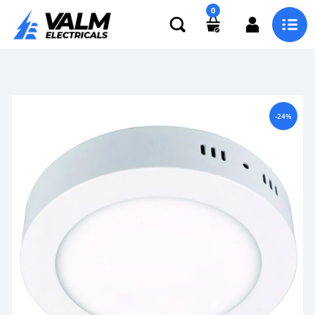
0
-24%