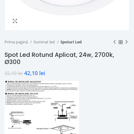
Click to enlarge
Prima pagină
Iluminat led
Spoturi Led
Spot Led Rotund Aplicat, 24w, 2700k,
Ø300
42,10
lei
55,10
lei