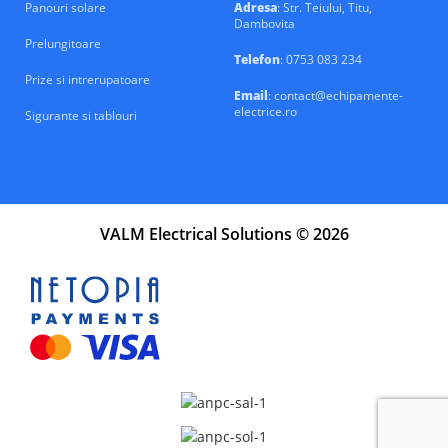
Panouri solare
Adresa
: Str. Teiului, Titu,
Dambovita
Prelungitoare
Telefon
: 0753 083 234
Prize si intrerupatoare
Email
: contact@echipamente-
electrice.ro
Sigurante si tablouri
VALM Electrical Solutions © 2026