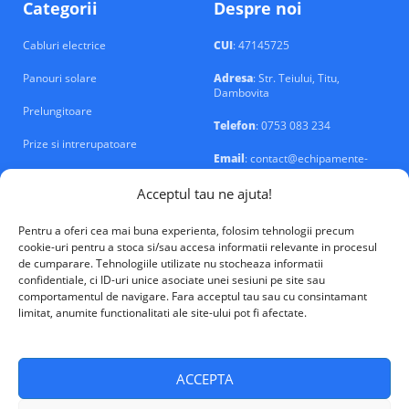
Categorii
Despre noi
Cabluri electrice
CUI
: 47145725
Panouri solare
Adresa
: Str. Teiului, Titu,
Dambovita
Prelungitoare
Telefon
: 0753 083 234
Prize si intrerupatoare
Email
: contact@echipamente-
electrice.ro
Sigurante si tablouri
Acceptul tau ne ajuta!
Pentru a oferi cea mai buna experienta, folosim tehnologii precum
cookie-uri pentru a stoca si/sau accesa informatii relevante in procesul
de cumparare. Tehnologiile utilizate nu stocheaza informatii
confidentiale, ci ID-uri unice asociate unei sesiuni pe site sau
VALM Electrical Solutions © 2026
comportamentul de navigare. Fara acceptul tau sau cu consintamant
limitat, anumite functionalitati ale site-ului pot fi afectate.
ACCEPTA