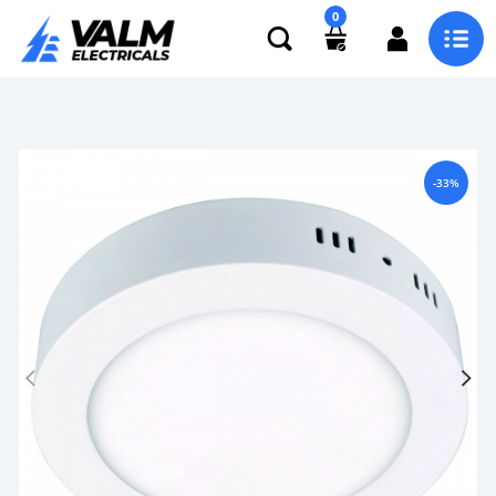
0
-33%