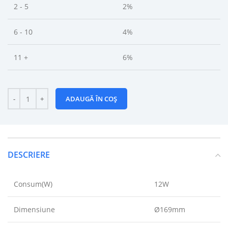
2 - 5
2%
6 - 10
4%
11 +
6%
ADAUGĂ ÎN COȘ
DESCRIERE
Consum(W)
12W
Dimensiune
Ø169mm