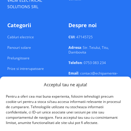
VALM ELECTRICAL
SOLUTIONS SRL
Categorii
Despre noi
Cabluri electrice
CUI
: 47145725
Panouri solare
Adresa
: Str. Teiului, Titu,
Dambovita
Prelungitoare
Telefon
: 0753 083 234
Prize si intrerupatoare
Email
: contact@echipamente-
electrice.ro
Sigurante si tablouri
Acceptul tau ne ajuta!
Pentru a oferi cea mai buna experienta, folosim tehnologii precum
cookie-uri pentru a stoca si/sau accesa informatii relevante in procesul
de cumparare. Tehnologiile utilizate nu stocheaza informatii
confidentiale, ci ID-uri unice asociate unei sesiuni pe site sau
VALM Electrical Solutions © 2026
comportamentul de navigare. Fara acceptul tau sau cu consintamant
limitat, anumite functionalitati ale site-ului pot fi afectate.