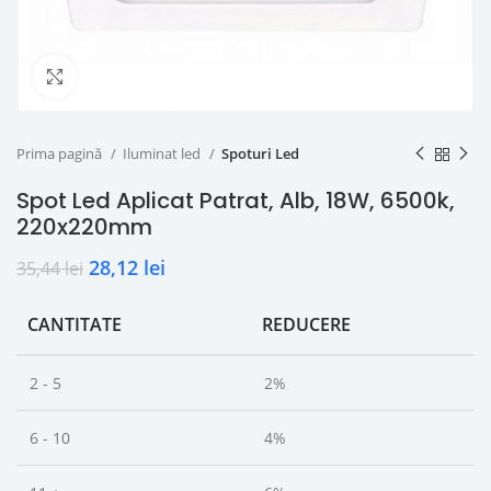
Click to enlarge
Prima pagină
Iluminat led
Spoturi Led
Spot Led Aplicat Patrat, Alb, 18W, 6500k,
220x220mm
28,12
lei
35,44
lei
CANTITATE
REDUCERE
2 - 5
2%
6 - 10
4%