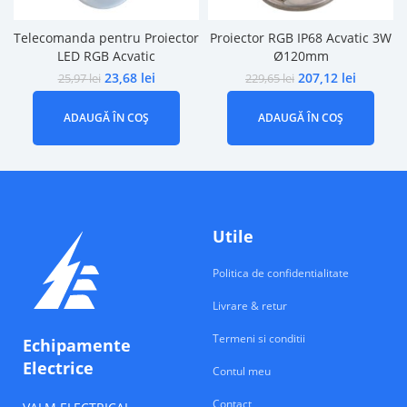
Telecomanda pentru Proiector
Proiector RGB IP68 Acvatic 3W
LED RGB Acvatic
Ø120mm
23,68
lei
207,12
lei
25,97
lei
229,65
lei
ADAUGĂ ÎN COȘ
ADAUGĂ ÎN COȘ
Utile
Politica de confidentialitate
Livrare & retur
Termeni si conditii
Echipamente
Electrice
Contul meu
Contact