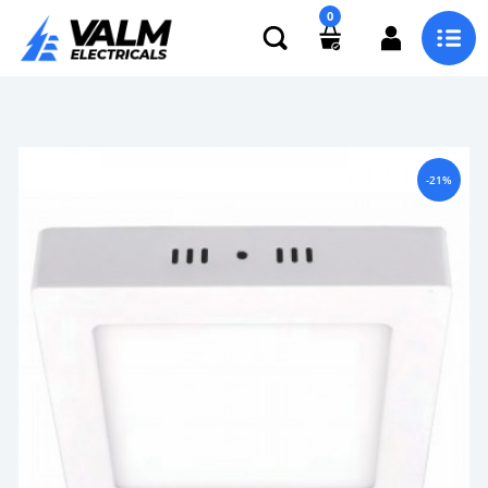
0
-21%