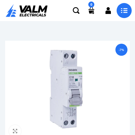
0
-7%
Click to enlarge