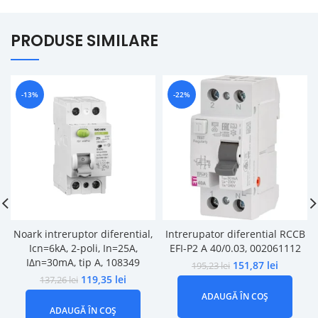
PRODUSE SIMILARE
-13%
-22%
Noark intreruptor diferential,
Intrerupator diferential RCCB
Icn=6kA, 2-poli, In=25A,
EFI-P2 A 40/0.03, 002061112
IΔn=30mA, tip A, 108349
151,87
lei
195,23
lei
119,35
lei
137,26
lei
ADAUGĂ ÎN COȘ
ADAUGĂ ÎN COȘ