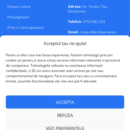
Panouri solare
Adresa
: Str. Teiului, Titu,
Dambovita
Prelungitoare
Telefon
: 0753 083 234
Prize si intrerupatoare
Email
: contact@echipamente-
electrice.ro
Sigurante si tablouri
Acceptul tau ne ajuta!
Pentru a oferi cea mai buna experienta, folosim tehnologii precum
cookie-uri pentru a stoca si/sau accesa informatii relevante in procesul
de cumparare. Tehnologiile utilizate nu stocheaza informatii
confidentiale, ci ID-uri unice asociate unei sesiuni pe site sau
VALM Electrical Solutions © 2026
comportamentul de navigare. Fara acceptul tau sau cu consintamant
limitat, anumite functionalitati ale site-ului pot fi afectate.
ACCEPTA
REFUZA
VEZI PREFERINTELE