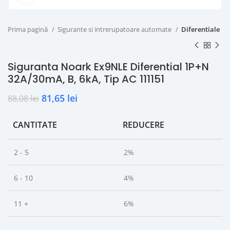
Prima pagină
Sigurante si intrerupatoare automate
Diferentiale
Siguranta Noark Ex9NLE Diferential 1P+N
32A/30mA, B, 6kA, Tip AC 111151
81,65
lei
88,08
lei
CANTITATE
REDUCERE
2 - 5
2%
6 - 10
4%
11 +
6%