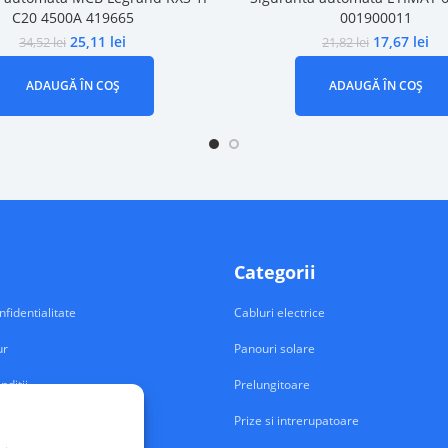
C20 4500A 419665
001900011
25,11
lei
17,67
lei
34,52
lei
21,82
lei
ADAUGĂ ÎN COȘ
ADAUGĂ ÎN COȘ
Categorii
nfidentialitate
Cabluri electrice
ur
Panouri solare
nditii
Prelungitoare
Prize si intrerupatoare