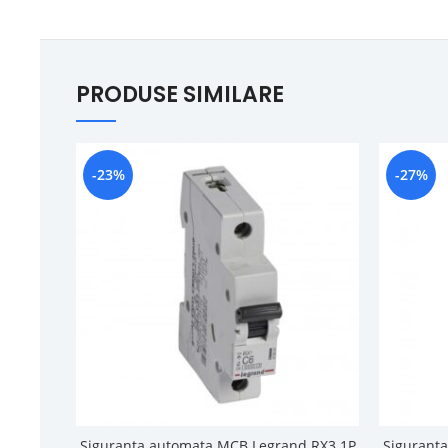
PRODUSE SIMILARE
-23%
-27%
Siguranta automata MCB Legrand RX3 1P
Sigurant