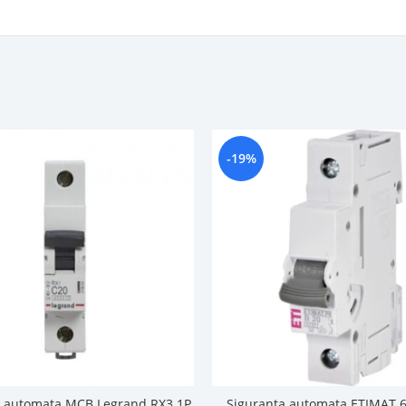
-19%
a automata MCB Legrand RX3 1P
Siguranta automata ETIMAT 6