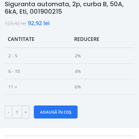
Siguranta automata, 2p, curba B, 50A,
6kA, Eti, 001900215
92,92
lei
123,42
lei
CANTITATE
REDUCERE
2 - 5
2%
6 - 10
4%
11 +
6%
ADAUGĂ ÎN COȘ