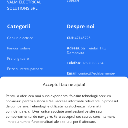
Contact
VALM ELECTRICAL
SOLUTIONS SRL
Categorii
Despre noi
Cabluri electrice
CUI
: 47145725
Panouri solare
Adresa
: Str. Teiului, Titu,
Dambovita
Prelungitoare
Telefon
: 0753 083 234
Prize si intrerupatoare
Email
: contact@echipamente-
electrice.ro
Sigurante si tablouri
Acceptul tau ne ajuta!
Pentru a oferi cea mai buna experienta, folosim tehnologii precum
cookie-uri pentru a stoca si/sau accesa informatii relevante in procesul
de cumparare. Tehnologiile utilizate nu stocheaza informatii
confidentiale, ci ID-uri unice asociate unei sesiuni pe site sau
VALM Electrical Solutions © 2026
comportamentul de navigare. Fara acceptul tau sau cu consintamant
limitat, anumite functionalitati ale site-ului pot fi afectate.