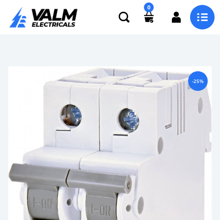
0
-25%