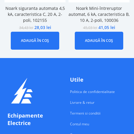
Noark siguranta automata 4,5
Noark Mini-întreruptor
kA, caracteristica C, 20 A, 2-
automat, 6 kA, caracteristica B,
poli, 102155
10 A, 2-poli, 100036
28,03
lei
41,05
lei
34,43
lei
45,03
lei
ADAUGĂ ÎN COȘ
ADAUGĂ ÎN COȘ
Utile
Politica de confidentialitate
Livrare & retur
Termeni si conditii
Echipamente
Electrice
Contul meu