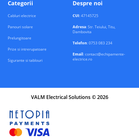
Categorii
Despre noi
Cabluri electrice
CUI
: 47145725
Panouri solare
Adresa
: Str. Teiului, Titu,
Dambovita
Prelungitoare
Telefon
: 0753 083 234
Prize si intrerupatoare
Email
: contact@echipamente-
electrice.ro
Sigurante si tablouri
VALM Electrical Solutions © 2026