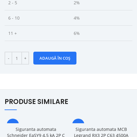
2 - 5
2%
6 - 10
4%
11 +
6%
ADAUGĂ ÎN COȘ
PRODUSE SIMILARE
-13%
-16%
Siguranta automata
Siguranta automata MCB
Schneider EaSY9 4.5 kA 2P C
Legrand RX3 2P C63 4500A