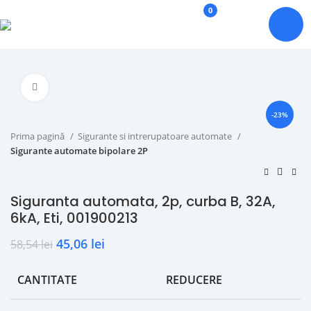
0
Click to enlarge
-23%
Prima pagină
Sigurante si intrerupatoare automate
Sigurante automate bipolare 2P
Siguranta automata, 2p, curba B, 32A,
6kA, Eti, 001900213
45,06
lei
58,54
lei
CANTITATE
REDUCERE