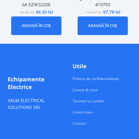
6A EZ9F32206
419703
49,30
lei
97,78
lei
56,80
lei
116,27
lei
ADAUGĂ ÎN COȘ
ADAUGĂ ÎN COȘ
Utile
Echipamente
Politica de confidentialitate
Electrice
Livrare & retur
VALM ELECTRICAL
Termeni si conditii
SOLUTIONS SRL
Contul meu
Contact