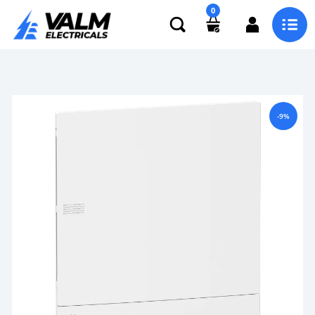
0
-9%