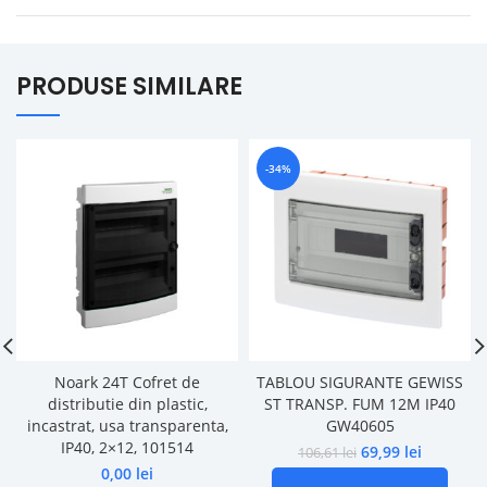
PRODUSE SIMILARE
-34%
Noark 24T Cofret de
TABLOU SIGURANTE GEWISS
distributie din plastic,
ST TRANSP. FUM 12M IP40
incastrat, usa transparenta,
GW40605
IP40, 2×12, 101514
69,99
lei
106,61
lei
0,00
lei