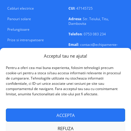
Cabluri electrice
CUI
: 47145725
Panouri solare
Adresa
: Str. Teiului, Titu,
Dambovita
Prelungitoare
Telefon
: 0753 083 234
Prize si intrerupatoare
Email
: contact@echipamente-
electrice.ro
Sigurante si tablouri
Acceptul tau ne ajuta!
Pentru a oferi cea mai buna experienta, folosim tehnologii precum
cookie-uri pentru a stoca si/sau accesa informatii relevante in procesul
de cumparare. Tehnologiile utilizate nu stocheaza informatii
confidentiale, ci ID-uri unice asociate unei sesiuni pe site sau
VALM Electrical Solutions © 2026
comportamentul de navigare. Fara acceptul tau sau cu consintamant
limitat, anumite functionalitati ale site-ului pot fi afectate.
ACCEPTA
REFUZA